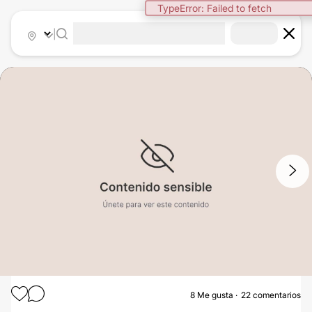
|
1
/
3
8
Me gusta
22 comentarios
MASTOPEXIA