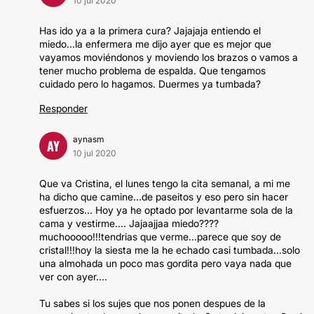
10 jul 2020
Has ido ya a la primera cura? Jajajaja entiendo el
miedo...la enfermera me dijo ayer que es mejor que
vayamos moviéndonos y moviendo los brazos o vamos a
tener mucho problema de espalda. Que tengamos
cuidado pero lo hagamos. Duermes ya tumbada?
Responder
aynasm
AY
10 jul 2020
Que va Cristina, el lunes tengo la cita semanal, a mi me
ha dicho que camine...de paseitos y eso pero sin hacer
esfuerzos... Hoy ya he optado por levantarme sola de la
cama y vestirme.... Jajaajjaa miedo????
muchooooo!!!tendrias que verme...parece que soy de
cristal!!!hoy la siesta me la he echado casi tumbada...solo
una almohada un poco mas gordita pero vaya nada que
ver con ayer....
Tu sabes si los sujes que nos ponen despues de la