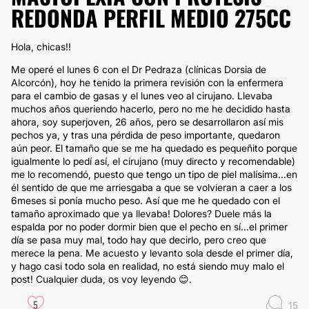
REDONDA PERFIL MEDIO 275CC
Hola, chicas!!
Me operé el lunes 6 con el Dr Pedraza (clínicas Dorsia de
Alcorcón), hoy he tenido la primera revisión con la enfermera
para el cambio de gasas y el lunes veo al cirujano. Llevaba
muchos años queriendo hacerlo, pero no me he decidido hasta
ahora, soy superjoven, 26 años, pero se desarrollaron así mis
pechos ya, y tras una pérdida de peso importante, quedaron
aún peor. El tamaño que se me ha quedado es pequeñito porque
igualmente lo pedí así, el cirujano (muy directo y recomendable)
me lo recomendó, puesto que tengo un tipo de piel malísima...en
él sentido de que me arriesgaba a que se volvieran a caer a los
6meses si ponía mucho peso. Así que me he quedado con el
tamaño aproximado que ya llevaba! Dolores? Duele más la
espalda por no poder dormir bien que el pecho en sí...el primer
día se pasa muy mal, todo hay que decirlo, pero creo que
merece la pena. Me acuesto y levanto sola desde el primer día,
y hago casi todo sola en realidad, no está siendo muy malo el
post! Cualquier duda, os voy leyendo 😊.
5
15