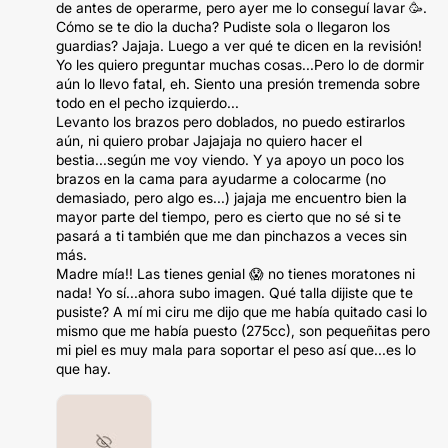
de antes de operarme, pero ayer me lo conseguí lavar 🥳.
Cómo se te dio la ducha? Pudiste sola o llegaron los
guardias? Jajaja. Luego a ver qué te dicen en la revisión!
Yo les quiero preguntar muchas cosas...Pero lo de dormir
aún lo llevo fatal, eh. Siento una presión tremenda sobre
todo en el pecho izquierdo...
Levanto los brazos pero doblados, no puedo estirarlos
aún, ni quiero probar Jajajaja no quiero hacer el
bestia...según me voy viendo. Y ya apoyo un poco los
brazos en la cama para ayudarme a colocarme (no
demasiado, pero algo es...) jajaja me encuentro bien la
mayor parte del tiempo, pero es cierto que no sé si te
pasará a ti también que me dan pinchazos a veces sin
más.
Madre mía!! Las tienes genial 😱 no tienes moratones ni
nada! Yo sí...ahora subo imagen. Qué talla dijiste que te
pusiste? A mí mi ciru me dijo que me había quitado casi lo
mismo que me había puesto (275cc), son pequeñitas pero
mi piel es muy mala para soportar el peso así que...es lo
que hay.