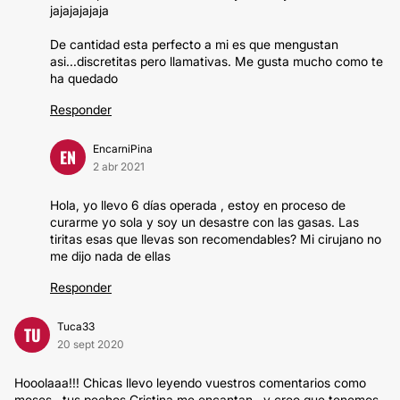
jajajajajaja
De cantidad esta perfecto a mi es que mengustan
asi...discretitas pero llamativas. Me gusta mucho como te
ha quedado
Responder
EncarniPina
EN
2 abr 2021
Hola, yo llevo 6 días operada , estoy en proceso de
curarme yo sola y soy un desastre con las gasas. Las
tiritas esas que llevas son recomendables? Mi cirujano no
me dijo nada de ellas
Responder
Tuca33
TU
20 sept 2020
Hooolaaa!!! Chicas llevo leyendo vuestros comentarios como
meses...tus pechos Cristina me encantan...y creo que tenemos