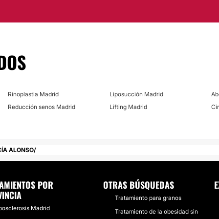
ervicios de alta calidad
os en todos los
DOS
Rinoplastia Madrid
Liposucción Madrid
Ab
Reducción senos Madrid
Lifting Madrid
Ci
CÍA ALONSO
AMIENTOS POR
OTRAS BÚSQUEDAS
E
INCIA
Tratamiento para granos
posclerosis Madrid
Tratamiento de la obesidad sin