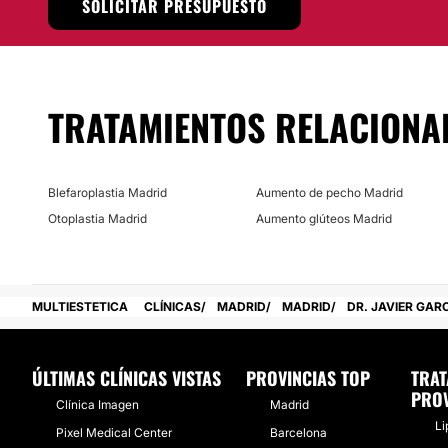
SOLICITAR PRESUPUESTO
todas las zonas de Madrid. Allí sus pacientes encontrarán s
y un trato personalizado que garantiza los mejores resultad
procedimientos de su catálogo.
Posibilidad de videoconsulta:
TRATAMIENTOS RELACIONA
No
Financiación o facilidades de pago:
Blefaroplastia Madrid
Aumento de pecho Madrid
No
Otoplastia Madrid
Aumento glúteos Madrid
MULTIESTETICA
CLÍNICAS
MADRID
MADRID
DR. JAVIER GAR
ÚLTIMAS CLÍNICAS VISTAS
PROVINCIAS TOP
TRAT
PROV
Clínica Imagen
Madrid
Li
Pixel Medical Center
Barcelona