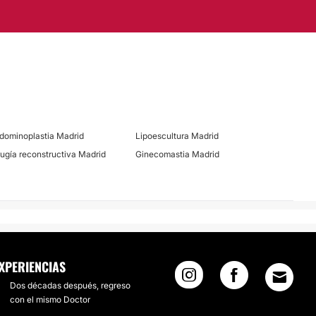
dominoplastia Madrid
Lipoescultura Madrid
rugía reconstructiva Madrid
Ginecomastia Madrid
XPERIENCIAS
Dos décadas después, regreso
con el mismo Doctor