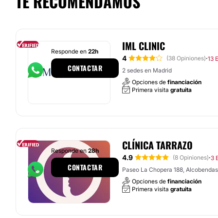
TE RECOMENDAMOS
IML CLINIC
Responde en
22h
4
·
(38 Opiniones)
13 
CONTACTAR
2 sedes en Madrid
Opciones de
financiación
Primera visita
gratuita
CLÍNICA TARRAZO
Responde en
28h
4.9
·
(8 Opiniones)
3 
CONTACTAR
Paseo La Chopera 188, Alcobendas
Opciones de
financiación
Primera visita
gratuita