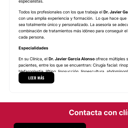
especialistas.
Todos los profesionales con los que trabaja el
Dr. Javier G
con una amplia experiencia y formación. Lo que hace que
sea totalmente único y personalizado. La asesoría se adecu
combinación de tratamientos más idóneo para conseguir el
cada persona.
Especialidades
En su Clínica, el
Dr. Javier García Alonso
ofrece múltiples s
pacientes, entre los que se encuentran: Cirugía facial: rinopl
blefaroplastia, lifting, liposucción, lipoescultura, abdomino
LEER MÁS
glúteos, lifting, cirugía mamaria, ginecomastia, cirugía reco
Otoplastia, Blefaroplastia, Lifting, Liposucción, Lipoescult
Reducción senos, Asimetría mamaria, Abdominoplastia, Au
Localización
Contacta con clí
El
Dr. Javier García Alonso
cuenta con nuevas instalacione
zona Norte del Paseo de la Castellana de Madrid, una zona
que se caracteriza por la amplitud de los espacios y la b