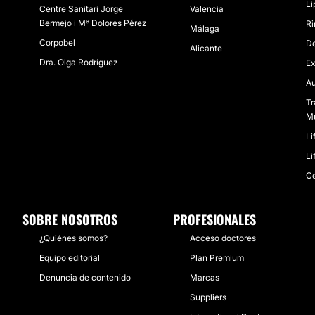
Li
Centre Sanitari Jorge
Valencia
Bermejo i Mª Dolores Pérez
Ri
Málaga
Corpobel
De
Alicante
Dra. Olga Rodríguez
Ex
Au
Tr
Mu
Li
Li
Ce
SOBRE NOSOTROS
PROFESIONALES
¿Quiénes somos?
Acceso doctores
Equipo editorial
Plan Premium
Denuncia de contenido
Marcas
Suppliers