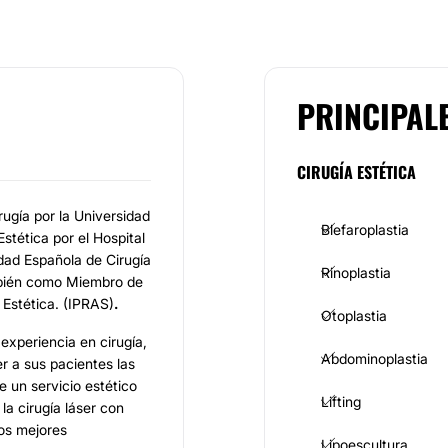
PRINCIPAL
CIRUGÍA ESTÉTICA
ugía por la Universidad
Blefaroplastia
Estética por el Hospital
dad Española de Cirugía
Rinoplastia
mbién como Miembro de
 Estética. (IPRAS)
.
Otoplastia
xperiencia en cirugía,
Abdominoplastia
r a sus pacientes las
e un servicio estético
Lifting
la cirugía láser con
los mejores
Lipoescultura