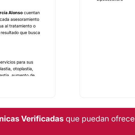
arcía Alonso
cuentan
 cada asesoramiento
a al tratamiento o
 resultado que busca
ervicios para sus
astia, otoplastia,
plastia, aumento de
nstructiva, Rinoplastia,
ura, Aumento senos,
mento glúteos.
nicas Verificadas
que puedan ofrecert
s, se encuentran en la
 de nuevo desarrollo
uena comunicación con