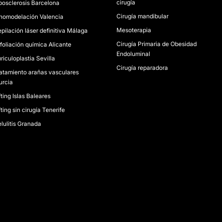
cirugía
posclerosis Barcelona
Cirugía mandibular
nomodelación Valencia
Mesoterapia
pilación láser definitiva Málaga
Cirugía Primaria de Obesidad
foliación química Alicante
Endoluminal
riculoplastia Sevilla
Cirugía reparadora
atamiento arañas vasculares
rcia
fting Islas Baleares
fting sin cirugía Tenerife
lulitis Granada