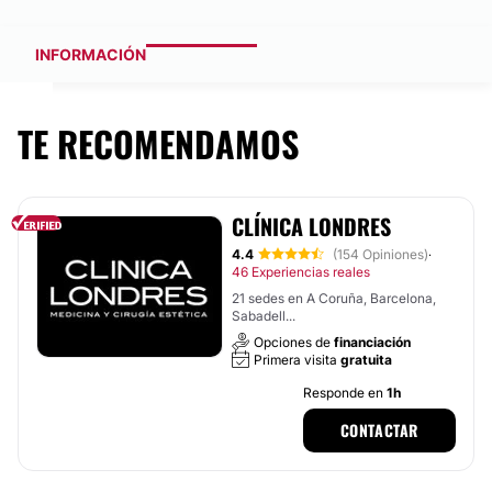
INFORMACIÓN
TE RECOMENDAMOS
CLÍNICA LONDRES
4.4
(154 Opiniones)
·
46 Experiencias reales
21 sedes en A Coruña, Barcelona,
Sabadell...
Opciones de
financiación
Primera visita
gratuita
Responde en
1h
CONTACTAR