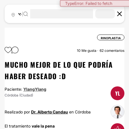
|
RINOPLASTIA
10
Me gusta
62 comentarios
MUCHO MEJOR DE LO QUE PODRÍA
HABER DESEADO :D
Paciente:
YlangYlang
YL
Córdoba (Ciudad)
Realizado por
Dr. Alberto Candau
en Córdoba
El tratamiento
vale la pena