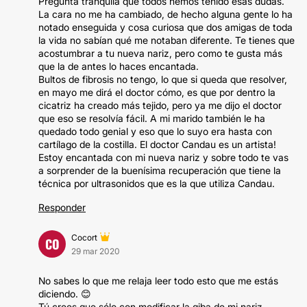
Pregunta tranquila que todos hemos tenido esas dudas.
La cara no me ha cambiado, de hecho alguna gente lo ha
notado enseguida y cosa curiosa que dos amigas de toda
la vida no sabían qué me notaban diferente. Te tienes que
acostumbrar a tu nueva nariz, pero como te gusta más
que la de antes lo haces encantada.
Bultos de fibrosis no tengo, lo que si queda que resolver,
en mayo me dirá el doctor cómo, es que por dentro la
cicatriz ha creado más tejido, pero ya me dijo el doctor
que eso se resolvía fácil. A mi marido también le ha
quedado todo genial y eso que lo suyo era hasta con
cartílago de la costilla. El doctor Candau es un artista!
Estoy encantada con mi nueva nariz y sobre todo te vas
a sorprender de la buenísima recuperación que tiene la
técnica por ultrasonidos que es la que utiliza Candau.
Responder
Cocort
CO
29 mar 2020
No sabes lo que me relaja leer todo esto que me estás
diciendo. 😊
Tú crees que sólo con modificar la giba de mi nariz