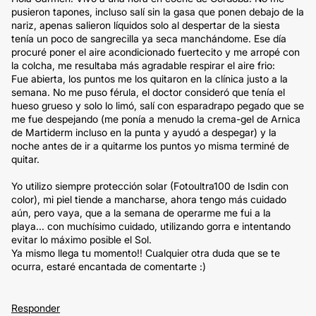
pusieron tapones, incluso salí sin la gasa que ponen debajo de la
nariz, apenas salieron líquidos solo al despertar de la siesta
tenía un poco de sangrecilla ya seca manchándome. Ese día
procuré poner el aire acondicionado fuertecito y me arropé con
la colcha, me resultaba más agradable respirar el aire frio:
Fue abierta, los puntos me los quitaron en la clínica justo a la
semana. No me puso férula, el doctor consideró que tenía el
hueso grueso y solo lo limó, salí con esparadrapo pegado que se
me fue despejando (me ponía a menudo la crema-gel de Arnica
de Martiderm incluso en la punta y ayudó a despegar) y la
noche antes de ir a quitarme los puntos yo misma terminé de
quitar.
Yo utilizo siempre protección solar (Fotoultra100 de Isdin con
color), mi piel tiende a mancharse, ahora tengo más cuidado
aún, pero vaya, que a la semana de operarme me fui a la
playa... con muchísimo cuidado, utilizando gorra e intentando
evitar lo máximo posible el Sol.
Ya mismo llega tu momento!! Cualquier otra duda que se te
ocurra, estaré encantada de comentarte :)
Responder