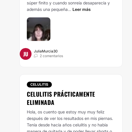
súper finito y cuando sonreía desaparecía y
además una pequeña...
Leer más
JuliaMurcia30
JU
2 comentarios
CELULITIS
CELULITIS PRÁCTICAMENTE
ELIMINADA
Hola, os cuento que estoy muy muy feliz
después de ver los resultados en mis piernas.
Tenía desde hacía años celulitis y no había
manera de quitarla y de poder llevar shorts o