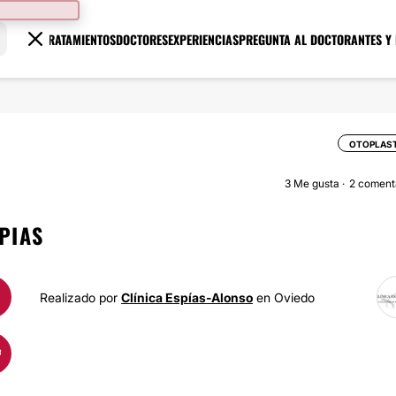
TRATAMIENTOS
DOCTORES
EXPERIENCIAS
PREGUNTA AL DOCTOR
ANTES Y
OTOPLAST
3
Me gusta
2 coment
PIAS
Realizado por
Clínica Espías-Alonso
en Oviedo