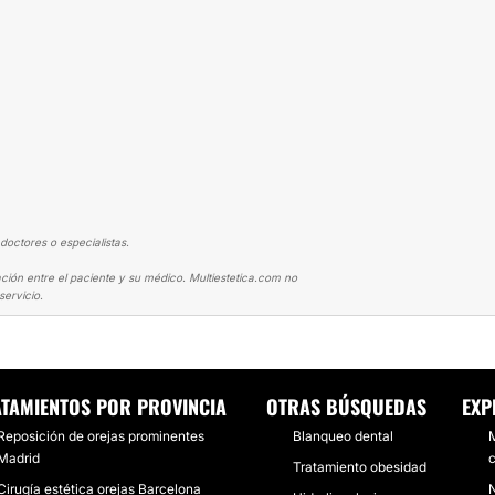
doctores o especialistas.
ción entre el paciente y su médico. Multiestetica.com no
ervicio.
TOPLASTIA
OTOPLASTIA CON DOCTOR SAMUEL ESPIAS
TAMIENTOS POR PROVINCIA
OTRAS BÚSQUEDAS
EXP
Reposición de orejas prominentes
Blanqueo dental
M
Madrid
Tratamiento obesidad
Cirugía estética orejas Barcelona
N