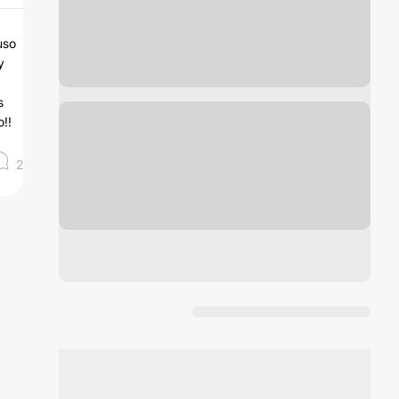
uso
y
s
!!
2