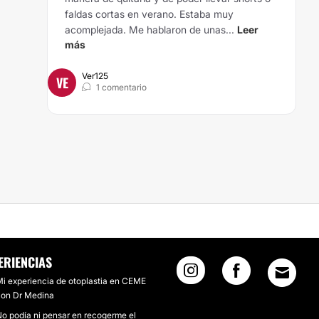
faldas cortas en verano. Estaba muy
acomplejada. Me hablaron de unas...
Leer
más
Ver125
VE
1 comentario
ERIENCIAS
i experiencia de otoplastia en CEME
con Dr Medina
o podía ni pensar en recogerme el