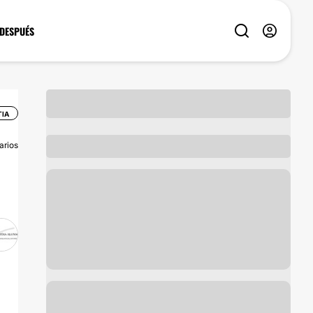
 DESPUÉS
IA
arios