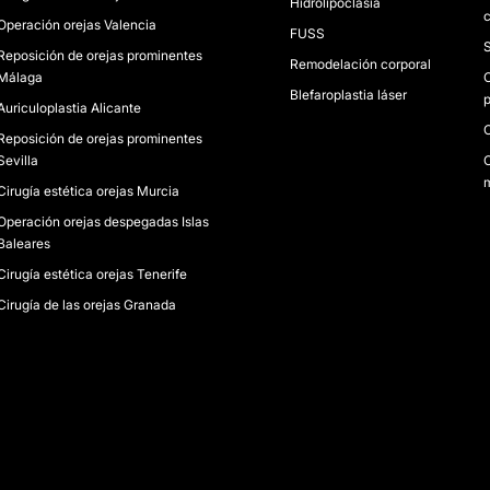
Hidrolipoclasia
c
Operación orejas Valencia
FUSS
S
Reposición de orejas prominentes
Remodelación corporal
Málaga
C
Blefaroplastia láser
p
Auriculoplastia Alicante
O
Reposición de orejas prominentes
Sevilla
O
m
Cirugía estética orejas Murcia
Operación orejas despegadas Islas
Baleares
Cirugía estética orejas Tenerife
Cirugía de las orejas Granada