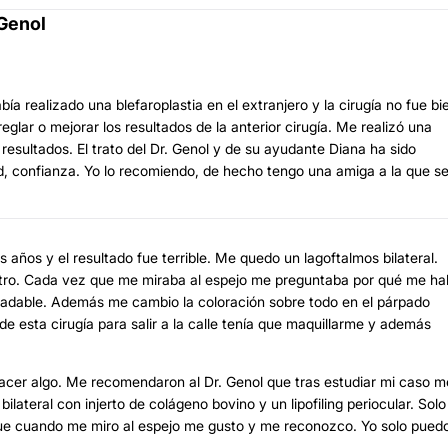
 Genol
ía realizado una blefaroplastia en el extranjero y la cirugía no fue bi
glar o mejorar los resultados de la anterior cirugía. Me realizó una
os resultados. El trato del Dr. Genol y de su ayudante Diana ha sido
, confianza. Yo lo recomiendo, de hecho tengo una amiga a la que se
 años y el resultado fue terrible. Me quedo un lagoftalmos bilateral.
 otro. Cada vez que me miraba al espejo me preguntaba por qué me ha
gradable. Además me cambio la coloración sobre todo en el párpado
de esta cirugía para salir a la calle tenía que maquillarme y además
hacer algo. Me recomendaron al Dr. Genol que tras estudiar mi caso m
ilateral con injerto de colágeno bovino y un lipofiling periocular. Solo
y que cuando me miro al espejo me gusto y me reconozco. Yo solo pued