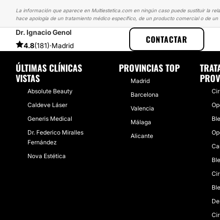
La información que aparece en Multiestetica.com en ningún caso puede sustituir la rela
hace apología de un tratamiento médico específico, de un producto comercial o de un s
Dr. Ignacio Genol
MULTIESTETICA
EXPERIENCIAS
EXPERIENCIAS REALES SOBRE B
CONTACTAR
4.8
(181)
·
Madrid
ÚLTIMAS CLÍNICAS
PROVINCIAS TOP
TRAT
VISTAS
PROV
Madrid
Absolute Beauty
Ci
Barcelona
Caldeve Láser
Op
Valencia
Generis Medical
Ble
Málaga
Dr. Federico Miralles
Op
Alicante
Fernández
Ca
Nova Estética
Ble
Ci
Ble
De
Cir