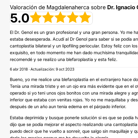
Valoración de Magdalenaherca sobre
Dr. Ignacio
5.0
El Dr. Genol es un gran profesional y una gran persona. Yo me hab
estaba desesperada. Acudí al Dr Genol para saber si se podía arre
cantoplastia bilateral y un lipofiling periocular. Estoy feliz con l
exquisito, en todo momento me han dado muchísima tranquilidad
recomendé y se realizo una blefaroplastia y esta feliz.
6 abr 2018 · Actualización: 9 oct 2023
Bueno, yo me realice una blefaroplastia en el extranjero hace dos
Tenía una mirada triste y en un ojo era más evidente que en el
operado si yo teni unos ojos bonitos con una mirada alegre y a
inferior que estaba con venitas rojas. Yo no me maquillaba y des
después de un año aun tenia edema en el párpado inferior.
Estaba deprimida y busque ponerle solución si es que se podía 
dijo que se podía mejorar el aspecto realizando una cantoplastia b
puedo decir que he vuelto a sonreír, que salgo sin maquillaje 
darle las gracias porque me ha devuelto la alegría.