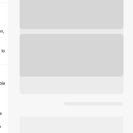
en,
 lo
bía
e
o