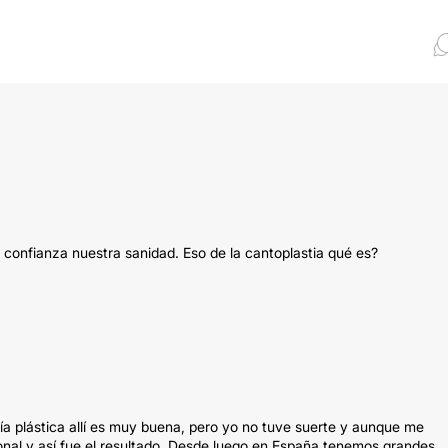
 confianza nuestra sanidad. Eso de la cantoplastia qué es?
ugía plástica allí es muy buena, pero yo no tuve suerte y aunque me
nal y así fue el resultado. Desde luego en España tenemos grandes