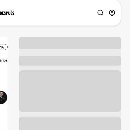
 DESPUÉS
TIA
arios