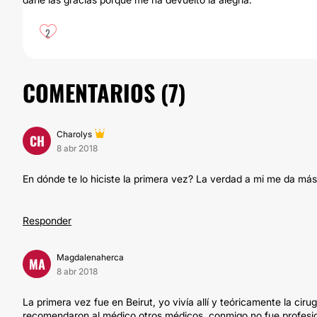
2
COMENTARIOS (
7
)
Charolys
CH
8 abr 2018
En dónde te lo hiciste la primera vez? La verdad a mi me da más
Responder
Magdalenaherca
MA
8 abr 2018
La primera vez fue en Beirut, yo vivía allí y teóricamente la cir
recomendaron al médico otros médicos, conmigo no fue profesio