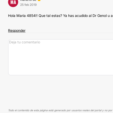
MA
25 feb 2019
Hola Maria 4854!! Que tal estas? Ya has acudido al Dr Genol u a 
Responder
Todo el contenido de esta página está generado por usuarios reales del portal y no por 