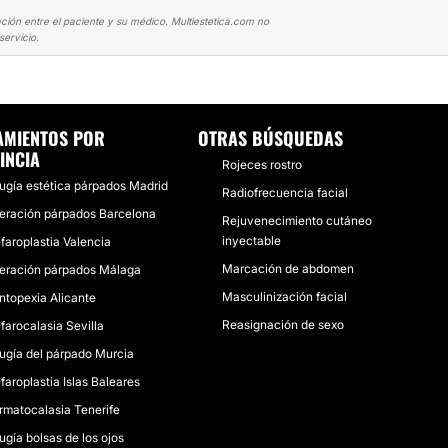
ción entre el paciente y su médico. Multiestetica.com no
ervicio.
LEFAROPLASTIA
"DE NUEVO SONRÍO A LA VIDA"
AMIENTOS POR
OTRAS BÚSQUEDAS
INCIA
Rojeces rostro
rugía estética párpados Madrid
Radiofrecuencia facial
eración párpados Barcelona
Rejuvenecimiento cutáneo
inyectable
faroplastia Valencia
Marcación de abdomen
eración párpados Málaga
Masculinización facial
ntopexia Alicante
Reasignación de sexo
farocalasia Sevilla
rugía del párpado Murcia
faroplastia Islas Baleares
rmatocalasia Tenerife
ugía bolsas de los ojos