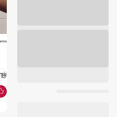
arios
O