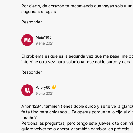
Por cierto, de corazón te recomiendo que vayas solo a u
segundas cirugias
Responder
Maia1105
MA
9 ene 2021
El problema es que es la segunda vez que me pasa, me o
intervine otra vez para solucionar ese doble surco y nada .
Responder
Valery90
VA
9 ene 2021
Anoni1234, también tienes doble surco y se te ve la glánd
feíta tipo pera colgando... Te operas porque te lo dijo el c
mucho?
Perdona las preguntas, pero tengo este jueves cita con m
quiero volverme a operar y también cambiar las prótesis