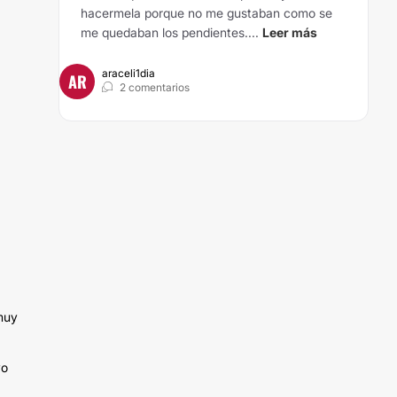
hacermela porque no me gustaban como se
me quedaban los pendientes....
Leer más
araceli1dia
AR
2 comentarios
 muy
yo