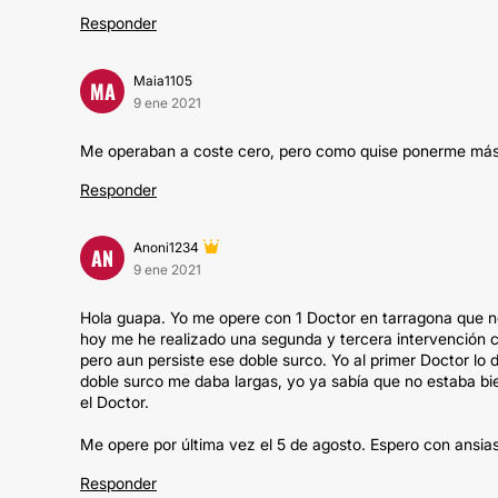
Responder
Maia1105
MA
9 ene 2021
Me operaban a coste cero, pero como quise ponerme más 
Responder
Anoni1234
AN
9 ene 2021
Hola guapa. Yo me opere con 1 Doctor en tarragona que no
hoy me he realizado una segunda y tercera intervención c
pero aun persiste ese doble surco. Yo al primer Doctor l
doble surco me daba largas, yo ya sabía que no estaba b
el Doctor.
Me opere por última vez el 5 de agosto. Espero con ansia
Responder