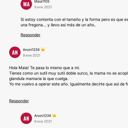
Maia1105
MA
9 ene 2021
Si estoy contenta con el tamaño y la forma pero es que es
una fregona... y llevo así más de un año..
Responder
Anoni1234
AN
9 ene 2021
Hola Maia! Te pasa lo mismo que a mi.
Tienes como un sutil muy sutil doble surco, la mama no se acopla b
glandula mamaria la que cuelga.
Yo me vuelvo a operar este año. Igualmente decirte que así de f
Responder
Anoni1234
AN
9 ene 2021