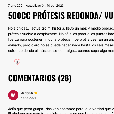
7 ene 2021 · Actualización: 10 oct 2023
500CC PRÓTESIS REDONDA/ VUE
Hola chicas... actualizo mi historia, llevo un mes y medio operad
prótesis vuelve a desplazarse. No sé si es porque los puntos in
fuerza para sostener ninguna prótesis... pero otra vez. En un añ
avisado, pero claro no se puede hacer nada hasta los seis meses
esfuerzo donde el músculo se contraiga... cuando sepa algo má
5
COMENTARIOS (
26
)
Valery90
VA
7 ene 2021
Jolín qué pena guapa! Nos vas contando porque la verdad que v
El cirujano que más te ha dicho a parte de que hay que esperar?