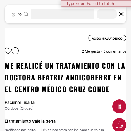
TypeError: Failed to fetch
|
ÁCIDO HIALURÓNICO
2
Me gusta
5 comentarios
ME REALICÉ UN TRATAMIENTO CON LA
DOCTORA BEATRIZ ANDICOBERRY EN
EL CENTRO MÉDICO CRUZ CONDE
Paciente:
isaita
IS
Córdoba (Ciudad)
El tratamiento
vale la pena
Notificado por isaita. El 81% de pacientes han indicado que vale la