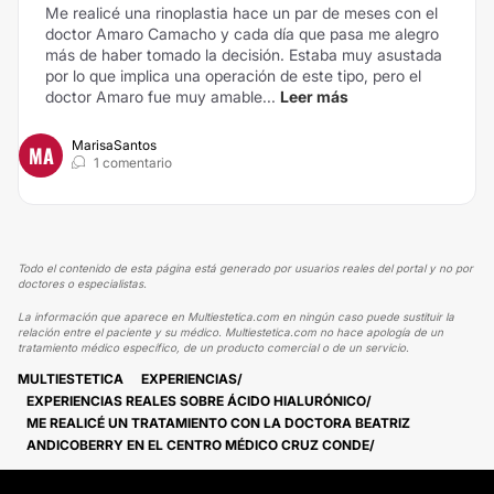
Me realicé una rinoplastia hace un par de meses con el
doctor Amaro Camacho y cada día que pasa me alegro
más de haber tomado la decisión. Estaba muy asustada
por lo que implica una operación de este tipo, pero el
doctor Amaro fue muy amable...
Leer más
MarisaSantos
MA
1 comentario
Todo el contenido de esta página está generado por usuarios reales del portal y no por
doctores o especialistas.
La información que aparece en Multiestetica.com en ningún caso puede sustituir la
relación entre el paciente y su médico. Multiestetica.com no hace apología de un
tratamiento médico específico, de un producto comercial o de un servicio.
MULTIESTETICA
EXPERIENCIAS
EXPERIENCIAS REALES SOBRE ÁCIDO HIALURÓNICO
ME REALICÉ UN TRATAMIENTO CON LA DOCTORA BEATRIZ
ANDICOBERRY EN EL CENTRO MÉDICO CRUZ CONDE