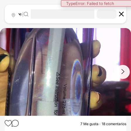
TypeError: Failed to fetch
|
1
/
5
7
Me gusta
18 comentarios
ABDOMINOPLASTIA