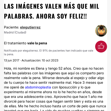
LAS IMÁGENES VALEN MÁS QUE MIL
PALABRAS. AHORA SOY FELIZ!!
Paciente:
elegutierrez
Madrid (Ciudad)
El tratamiento
vale la pena
Notificado por elegutierrez. El 91% de pacientes han indicado que vale
la pena.
13 jun 2017 · Actualización: 10 oct 2023
Hola, mi nombre es Elena y tengo 52 años. Creo que no hacen
falta las palabras con las imágenes que aquí os comparto pero
realmente vale la pena. MIrarse desnuda al espejo y odiar algo
de tu cuerpo te hace sentir realmente mal. Hace 3 meses que
me operé de
abdominoplastia
con liposucción y lo que
experimento al mirarme ahora no lo he hecho en años, desde
que era una adolescente creo. Aprovecho que hace 1 año me
divorcié para hacer cosas que hagan sentir bien y esta es una
de ellas. Me he hecho incluso hasta un corte de pelo que nunca
imaginé que me haría. La vida da muchas vueltas y siempre es