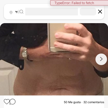
TypeError: Failed to fetch
|
1
/
3
50
Me gusta
32 comentarios
ABDOMINOPLASTIA