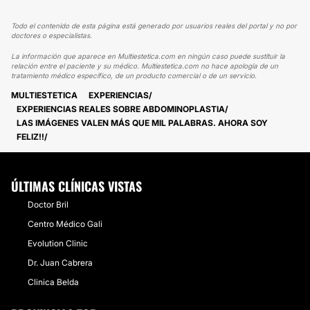
Todo el contenido de esta página está generado por usuarios reales del portal y no por
doctores o especialistas.
La información que aparece en Multiestetica.com en ningún caso puede sustituir la
relación entre el paciente y su médico. Multiestetica.com no hace apología de un
tratamiento médico específico, de un producto comercial o de un servicio.
MULTIESTETICA
EXPERIENCIAS
EXPERIENCIAS REALES SOBRE ABDOMINOPLASTIA
LAS IMÁGENES VALEN MÁS QUE MIL PALABRAS. AHORA SOY
FELIZ!!
ÚLTIMAS CLÍNICAS VISTAS
Doctor Bril
Centro Médico Gali
Evolution Clinic
Dr. Juan Cabrera
Clinica Belda