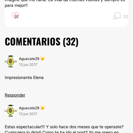
para mejor!!
50
32
COMENTARIOS (
32
)
Aguacate29
13 jun 2017
Impresionante Elena
Responder
Aguacate29
13 jun 2017
Estas espectacular!!! Y solo hace dos meses que te operaste?
Cualquiera lo diría!! Como te ha ido el post? Yo me opero en