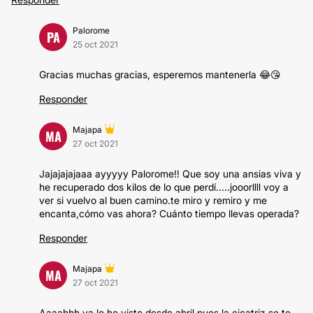
Palorome
PA
25 oct 2021
Gracias muchas gracias, esperemos mantenerla 😂😘
Responder
Majapa
MA
27 oct 2021
Jajajajajaaa ayyyyy Palorome!! Que soy una ansias viva y
he recuperado dos kilos de lo que perdí.....jooorllll voy a
ver si vuelvo al buen camino.te miro y remiro y me
encanta,cómo vas ahora? Cuánto tiempo llevas operada?
Responder
Majapa
MA
27 oct 2021
Aaaahhh ya lo he visto,desde abril,pues la cicatriz se te