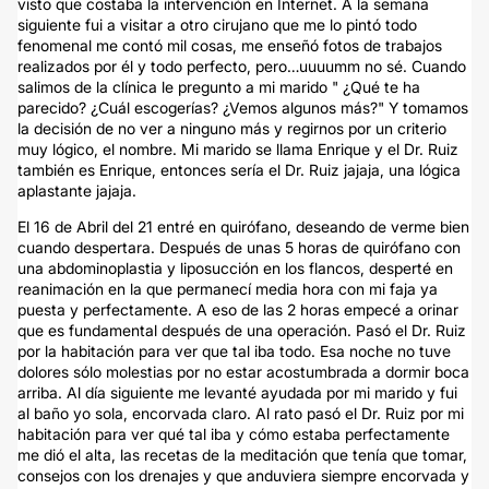
visto que costaba la intervención en Internet. A la semana
siguiente fui a visitar a otro cirujano que me lo pintó todo
fenomenal me contó mil cosas, me enseñó fotos de trabajos
realizados por él y todo perfecto, pero…uuuumm no sé. Cuando
salimos de la clínica le pregunto a mi marido " ¿Qué te ha
parecido? ¿Cuál escogerías? ¿Vemos algunos más?" Y tomamos
la decisión de no ver a ninguno más y regirnos por un criterio
muy lógico, el nombre. Mi marido se llama Enrique y el Dr. Ruiz
también es Enrique, entonces sería el Dr. Ruiz jajaja, una lógica
aplastante jajaja.
El 16 de Abril del 21 entré en quirófano, deseando de verme bien
cuando despertara. Después de unas 5 horas de quirófano con
una abdominoplastia y liposucción en los flancos, desperté en
reanimación en la que permanecí media hora con mi faja ya
puesta y perfectamente. A eso de las 2 horas empecé a orinar
que es fundamental después de una operación. Pasó el Dr. Ruiz
por la habitación para ver que tal iba todo. Esa noche no tuve
dolores sólo molestias por no estar acostumbrada a dormir boca
arriba. Al día siguiente me levanté ayudada por mi marido y fui
al baño yo sola, encorvada claro. Al rato pasó el Dr. Ruiz por mi
habitación para ver qué tal iba y cómo estaba perfectamente
me dió el alta, las recetas de la meditación que tenía que tomar,
consejos con los drenajes y que anduviera siempre encorvada y