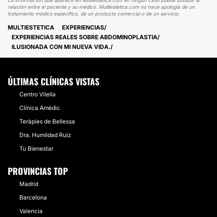
La información que aparece en Multiestetica.com en ningún caso puede sustituir la
relación entre el paciente y su médico. Multiestetica.com no hace apología de un
tratamiento médico específico, de un producto comercial o de un servicio.
MULTIESTETICA
EXPERIENCIAS
EXPERIENCIAS REALES SOBRE ABDOMINOPLASTIA
ILUSIONADA CON MI NUEVA VIDA.
ÚLTIMAS CLÍNICAS VISTAS
Centro Vilella
Clínica Amédic
Teràpies de Bellessa
Dra. Humildad Ruiz
Tu Bienestar
PROVINCIAS TOP
Madrid
Barcelona
Valencia