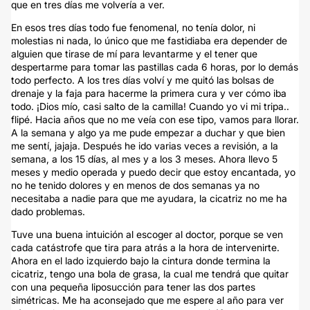
que en tres días me volvería a ver.
En esos tres días todo fue fenomenal, no tenía dolor, ni
molestias ni nada, lo único que me fastidiaba era depender de
alguien que tirase de mí para levantarme y el tener que
despertarme para tomar las pastillas cada 6 horas, por lo demás
todo perfecto. A los tres días volví y me quitó las bolsas de
drenaje y la faja para hacerme la primera cura y ver cómo iba
todo. ¡Dios mío, casi salto de la camilla! Cuando yo vi mi tripa..
flipé. Hacia años que no me veía con ese tipo, vamos para llorar.
A la semana y algo ya me pude empezar a duchar y que bien
me sentí, jajaja. Después he ido varias veces a revisión, a la
semana, a los 15 días, al mes y a los 3 meses. Ahora llevo 5
meses y medio operada y puedo decir que estoy encantada, yo
no he tenido dolores y en menos de dos semanas ya no
necesitaba a nadie para que me ayudara, la cicatriz no me ha
dado problemas.
Tuve una buena intuición al escoger al doctor, porque se ven
cada catástrofe que tira para atrás a la hora de intervenirte.
Ahora en el lado izquierdo bajo la cintura donde termina la
cicatriz, tengo una bola de grasa, la cual me tendrá que quitar
con una pequeña liposucción para tener las dos partes
simétricas. Me ha aconsejado que me espere al año para ver