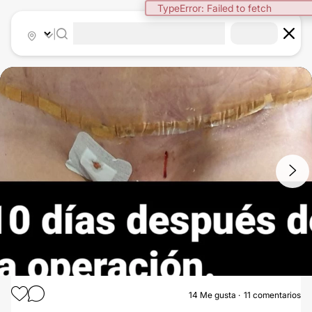
TypeError: Failed to fetch
|
1
/
9
14
Me gusta
11 comentarios
ABDOMINOPLASTIA