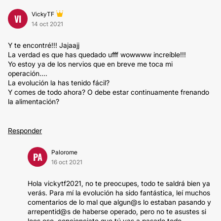
VickyTF
VI
14 oct 2021
Y te encontré!!! Jajaajj
La verdad es que has quedado ufff wowwww increíble!!!
Yo estoy ya de los nervios que en breve me toca mi
operación....
La evolución la has tenido fácil?
Y comes de todo ahora? O debe estar continuamente frenando
la alimentación?
Responder
Palorome
PA
16 oct 2021
Hola vickytf2021, no te preocupes, todo te saldrá bien ya
verás. Para mí la evolución ha sido fantástica, leí muchos
comentarios de lo mal que algun@s lo estaban pasando y
arrepentid@s de haberse operado, pero no te asustes si
lees eso, concienciate que tú vas a pasarlo todo