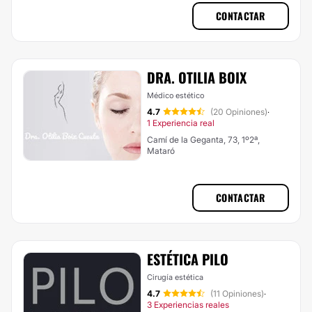
CONTACTAR
DRA. OTILIA BOIX
Médico estético
4.7
(20 Opiniones)
·
1 Experiencia real
Camí de la Geganta, 73, 1º2ª,
Mataró
CONTACTAR
ESTÉTICA PILO
Cirugía estética
4.7
(11 Opiniones)
·
3 Experiencias reales