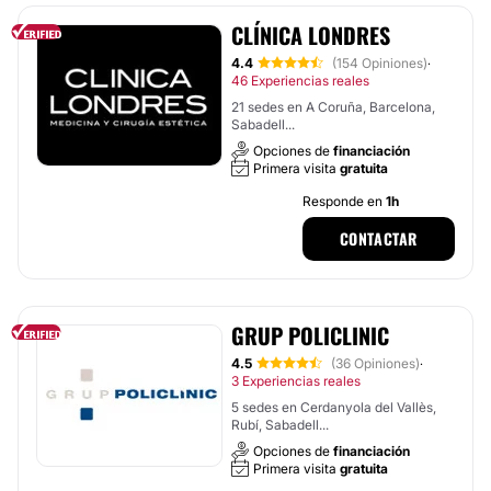
CLÍNICA LONDRES
4.4
(154 Opiniones)
·
46 Experiencias reales
21 sedes en A Coruña, Barcelona,
Sabadell...
Opciones de
financiación
Primera visita
gratuita
Responde en
1h
CONTACTAR
GRUP POLICLINIC
4.5
(36 Opiniones)
·
3 Experiencias reales
5 sedes en Cerdanyola del Vallès,
Rubí, Sabadell...
Opciones de
financiación
Primera visita
gratuita