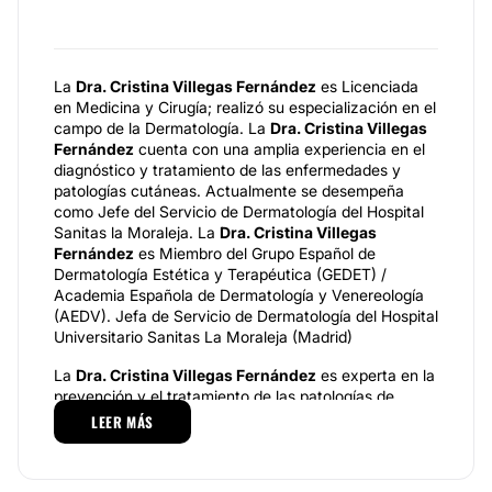
La
Dra. Cristina Villegas Fernández
es Licenciada
en Medicina y Cirugía; realizó su especialización en el
campo de la Dermatología. La
Dra. Cristina Villegas
Fernández
cuenta con una amplia experiencia en el
diagnóstico y tratamiento de las enfermedades y
patologías cutáneas. Actualmente se desempeña
como Jefe del Servicio de Dermatología del Hospital
Sanitas la Moraleja. La
Dra. Cristina Villegas
Fernández
es Miembro del Grupo Español de
Dermatología Estética y Terapéutica (GEDET) /
Academia Española de Dermatología y Venereología
(AEDV). Jefa de Servicio de Dermatología del Hospital
Universitario Sanitas La Moraleja (Madrid)
La
Dra. Cristina Villegas Fernández
es experta en la
prevención y el tratamiento de las patologías de
dermatología capilar. También es especialista en el
LEER MÁS
campo de la dermatología pediátrica. La Dra. Cristina
Villegas Fernández tiene ubicada su consulta en la
ciudad de Madrid. Allí sus pacientes pueden acceder