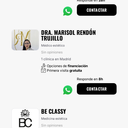
Responde en
28h
CONTACTAR
DRA. MARISOL RENDÓN
TRUJILLO
Médico estético
Sin opiniones
1 clínica en Madrid
Opciones de
financiación
Primera visita
gratuita
Responde en
8h
CONTACTAR
BE CLASSY
Medicina estética
Sin opiniones