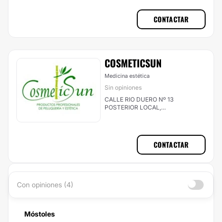
CONTACTAR
COSMETICSUN
Medicina estética
Sin opiniones
CALLE RIO DUERO Nº 13
POSTERIOR LOCAL,
COSMETICSUN CENTRO MEDICO
ESTETICO, Móstoles
CONTACTAR
Con opiniones (4)
Móstoles