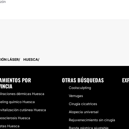
nzón
CIÓN LÁSER
HUESCA
AMIENTOS POR
OTRAS BÚSQUEDAS
EX
INCIA
Coolsculpting
filraciones dérmicas Huesca
Verrugas
eling químico Huesca
Cirugía cicatrices
vitalización cutánea Huesca
Alopecia universal
posclerosis Huesca
Rejuvenecimiento sin cirugía
etas Huesca
Banda gástrica ajustable