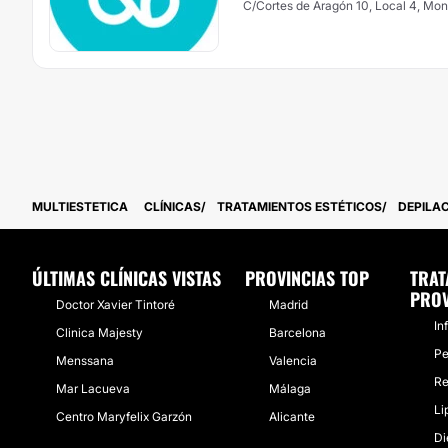
C/Cortes de Aragón 10, Local 4, Mo
MULTIESTETICA
CLÍNICAS
TRATAMIENTOS ESTÉTICOS
DEPILA
ÚLTIMAS CLÍNICAS VISTAS
PROVINCIAS TOP
TRAT
PROV
Doctor Xavier Tintoré
Madrid
In
Clinica Majesty
Barcelona
Pe
Menssana
Valencia
Re
Mar Lacueva
Málaga
Li
Centro Maryfelix Garzón
Alicante
Di