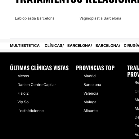
Labioplastia Barcelona
Vaginoplastia Barcelona
MULTIESTETICA
CLÍNICAS
BARCELONA
BARCELONA
CIRUGÍ
ÚLTIMAS CLÍNICAS VISTAS
PROVINCIAS TOP
TRAT
PROV
Mesos
Madrid
Re
Danien Centro Capilar
Barcelona
Ci
Fisio.2
Valencia
Me
Vip Sol
Málaga
Ma
L'esthéticiènne
Alicante
De
Fo
Au