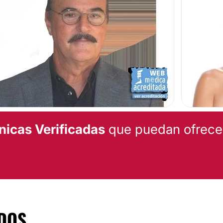
los resultados físicos
jorable ubicación en la
te diseñado para que la
Además, dispone de todo
e en el mercado.
nicas Verificadas
que puedan ofrecert
DOS