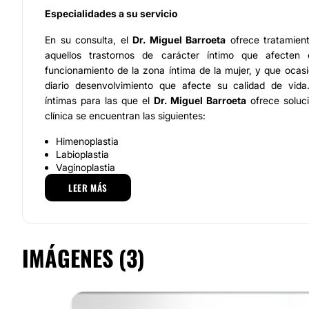
Especialidades a su servicio
En su consulta, el
Dr. Miguel Barroeta
ofrece tratamien
aquellos trastornos de carácter íntimo que afecten 
funcionamiento de la zona íntima de la mujer, y que ocas
diario desenvolvimiento que afecte su calidad de vida
íntimas para las que el
Dr. Miguel Barroeta
ofrece soluci
clínica se encuentran las siguientes:
Himenoplastia
Labioplastia
Vaginoplastia
Incontinencia de orina
LEER MÁS
Equipo facultativo e instalaciones
El
Dr. Miguel Barroeta Gil
, especialista en Ginecología y
treinta años de trayectoria profesional. El Dr. Bar
IMÁGENES (3)
colaboradores están altamente calificados para ofrece
indoloros a sus pacientes, garantizando además absolu
cada caso. Los espacios de la clínica están diseñados p
los pacientes, ya que se trata de unas instalaciones e