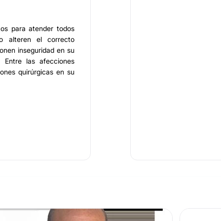
tos para atender todos
o alteren el correcto
ionen inseguridad en su
. Entre las afecciones
ones quirúrgicas en su
 Obstetricia con más de
roeta Gil junto a sus
r resultados seguros e
ta confidencialidad en
ara brindar comodidad a
n las que proporcionar