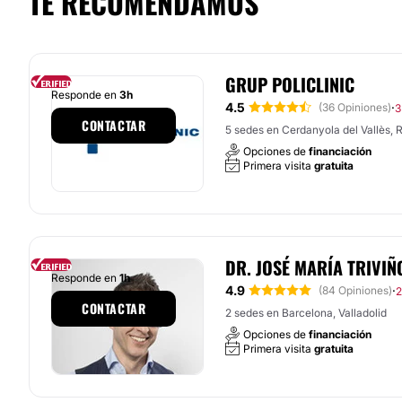
TE RECOMENDAMOS
GRUP POLICLINIC
Responde en
3h
4.5
·
(36 Opiniones)
3
CONTACTAR
5 sedes en Cerdanyola del Vallès, Ru
Opciones de
financiación
Primera visita
gratuita
DR. JOSÉ MARÍA TRIVI
Responde en
1h
4.9
·
(84 Opiniones)
2
CONTACTAR
2 sedes en Barcelona, Valladolid
Opciones de
financiación
Primera visita
gratuita