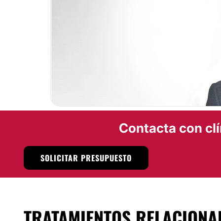
confianza a las pacientes es igual de importante que 
obtenidos.
Localización
La clínica Cirugía Vaginal Avanzada cuenta con una inme
ciudad de
Barcelona
. Se trata de un espacio especialmen
relación entre paciente y cirujano sea fluida y cómoda. 
el equipamiento tecnológico de última generación disponibl
Posibilidad de videoconsulta:
Contacta con clí
No
Financiación o facilidades de pago:
SOLICITAR PRESUPUESTO
No
TRATAMIENTOS RELACIONA