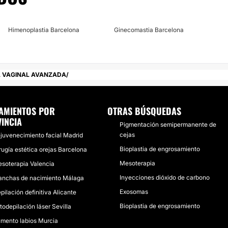
Himenoplastia Barcelona
Ginecomastia Barcelona
A VAGINAL AVANZADA
AMIENTOS POR
OTRAS BÚSQUEDAS
INCIA
Pigmentación semipermanente de
cejas
juvenecimiento facial Madrid
Bioplastia de engrosamiento
rugía estética orejas Barcelona
Mesoterapia
soterapia Valencia
Inyecciones dióxido de carbono
nchas de nacimiento Málaga
Exosomas
pilación definitiva Alicante
Bioplastia de engrosamiento
todepilación láser Sevilla
mento labios Murcia