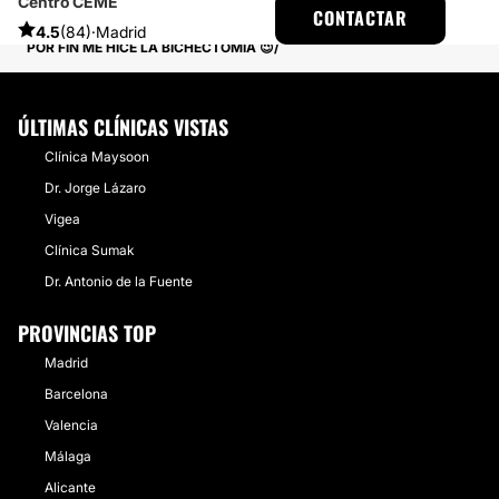
Centro CEME
MULTIESTETICA
EXPERIENCIAS
CONTACTAR
EXPERIENCIAS REALES SOBRE BICHECTOMÍA
4.5
(84)
·
Madrid
POR FIN ME HICE LA BICHECTOMIA 😉
ÚLTIMAS CLÍNICAS VISTAS
Clínica Maysoon
Dr. Jorge Lázaro
Vigea
Clínica Sumak
Dr. Antonio de la Fuente
PROVINCIAS TOP
Madrid
Barcelona
Valencia
Málaga
Alicante