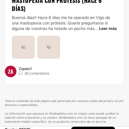
MASTOPEXIA CON PRÓTESIS (HACE 6
DÍAS)
Buenos días!! Hace 6 días me he operado en Vigo de
una mastopexia con prótesis. Quería preguntaros si
alguna de vosotras ha notado un pecho más...
Leer más
Zapato1
ZA
26 comentarios
Todo el contenido de esta página está generado por usuarios reales del portal y no por
doctores o especialistas.
La información que aparece en Multiestetica.com en ningún caso puede sustituir la
relación entre el paciente y su médico. Multiestetica.com no hace apología de un
tratamiento médico específico, de un producto comercial o de un servicio.