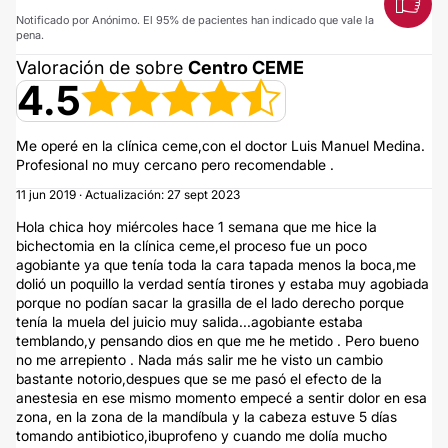
Notificado por Anónimo. El 95% de pacientes han indicado que vale la
pena.
Valoración de sobre
Centro CEME
4.5
Me operé en la clínica ceme,con el doctor Luis Manuel Medina.
Profesional no muy cercano pero recomendable .
11 jun 2019 · Actualización: 27 sept 2023
Hola chica hoy miércoles hace 1 semana que me hice la
bichectomia en la clínica ceme,el proceso fue un poco
agobiante ya que tenía toda la cara tapada menos la boca,me
dolió un poquillo la verdad sentía tirones y estaba muy agobiada
porque no podían sacar la grasilla de el lado derecho porque
tenía la muela del juicio muy salida...agobiante estaba
temblando,y pensando dios en que me he metido . Pero bueno
no me arrepiento . Nada más salir me he visto un cambio
bastante notorio,despues que se me pasó el efecto de la
anestesia en ese mismo momento empecé a sentir dolor en esa
zona, en la zona de la mandíbula y la cabeza estuve 5 días
tomando antibiotico,ibuprofeno y cuando me dolía mucho