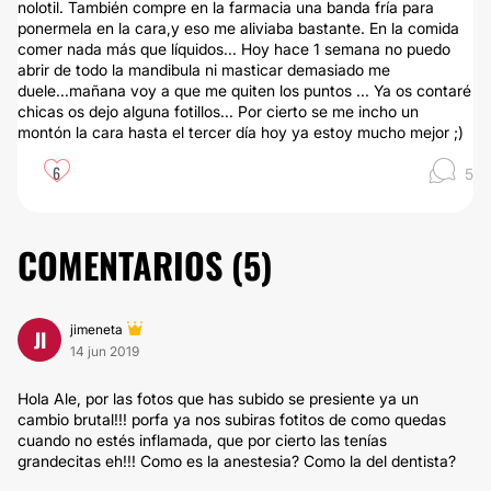
nolotil. También compre en la farmacia una banda fría para
ponermela en la cara,y eso me aliviaba bastante. En la comida
comer nada más que líquidos... Hoy hace 1 semana no puedo
abrir de todo la mandibula ni masticar demasiado me
duele...mañana voy a que me quiten los puntos ... Ya os contaré
chicas os dejo alguna fotillos... Por cierto se me incho un
montón la cara hasta el tercer día hoy ya estoy mucho mejor ;)
6
5
COMENTARIOS (
5
)
jimeneta
JI
14 jun 2019
Hola Ale, por las fotos que has subido se presiente ya un
cambio brutal!!! porfa ya nos subiras fotitos de como quedas
cuando no estés inflamada, que por cierto las tenías
grandecitas eh!!! Como es la anestesia? Como la del dentista?