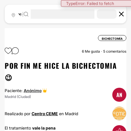
TypeError: Failed to fetch
|
BICHECTOMÍA
6
Me gusta
5 comentarios
POR FIN ME HICE LA BICHECTOMIA
😉
Paciente:
Anónimo
AN
Madrid (Ciudad)
Realizado por
Centro CEME
en Madrid
El tratamiento
vale la pena