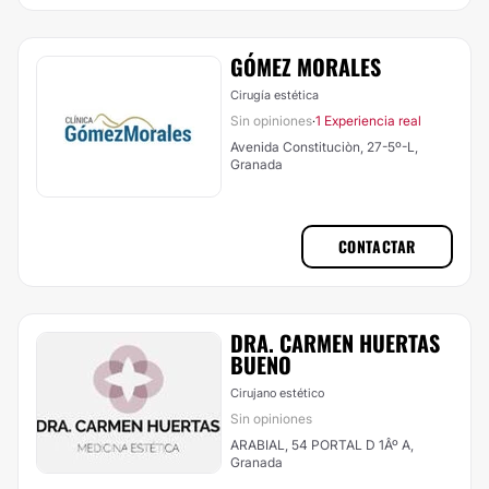
GÓMEZ MORALES
Cirugía estética
Sin opiniones
1 Experiencia real
·
Avenida Constituciòn, 27-5º-L,
Granada
CONTACTAR
DRA. CARMEN HUERTAS
BUENO
Cirujano estético
Sin opiniones
ARABIAL, 54 PORTAL D 1Âº A,
Granada