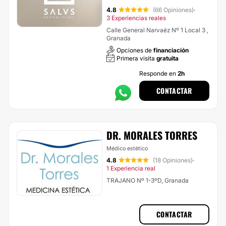
4.8
(66 Opiniones)
·
3 Experiencias reales
Calle General Narvaéz Nº 1 Local 3 ,
Granada
Opciones de
financiación
Primera visita
gratuita
Responde en
2h
CONTACTAR
DR. MORALES TORRES
Médico estético
4.8
(18 Opiniones)
·
1 Experiencia real
TRAJANO Nº 1-3ºD, Granada
CONTACTAR