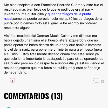
Me hice rinoplastia con Francisco Pedreño Guerao y este fue el
resultado mas bien lejos de lo que le pedí,que era afinar y
levantar punta,quitar giba y
quitar cartílagos de la punta
nasal
,como se puede apreciar solo me quitó los cartilagos de la
punta,por lo demas todo esta igual, le he escrito sin obtener
respuesta alguna.
Visité al maxilofacial German Macia Colon y me dijo que me
había dejado una fisura el el hueso lateral izquierdo y que no
podía operarme hasta dentro de un año y que había q levantar
la piel de la nariz para ponerme un injerto para q el hueso fuera
a su sitio...Estoy totalmente decepcionada con este señor ya
que solo le ha importado la pasta,quizás para otras operaciones
sea bueno pero en lo q respecta a rinoplastia ya estais viendo el
resultado,espero que mis fotos se publiquen y este señor deje
de hacer daño.
4
13
COMENTARIOS (
13
)