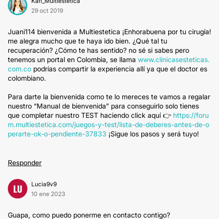
Kari_Multiestetica
29 oct 2019
Juani114 bienvenida a Multiestetica ¡Enhorabuena por tu cirugía!
me alegra mucho que te haya ido bien. ¿Qué tal tu
recuperación? ¿Cómo te has sentido? no sé si sabes pero
tenemos un portal en Colombia, se llama
www.clinicasesteticas.
com.co
podrías compartir la experiencia allí ya que el doctor es
colombiano.
Para darte la bienvenida como te lo mereces te vamos a regalar
nuestro “Manual de bienvenida” para conseguirlo solo tienes
que completar nuestro TEST haciendo click aquí 👉
https://foru
m.multiestetica.com/juegos-y-test/lista-de-deberes-antes-de-o
perarte-ok-o-pendiente-37833
¡Sigue los pasos y será tuyo!
Responder
Lucia9v9
LU
10 ene 2023
Guapa, como puedo ponerme en contacto contigo?