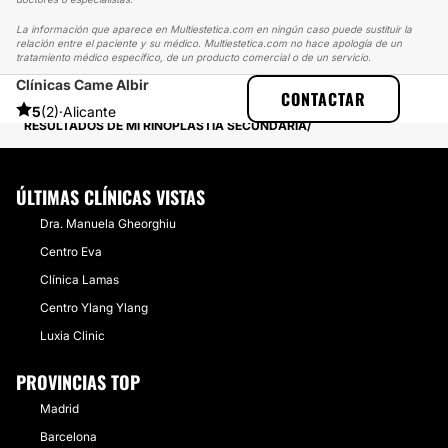
La información que aparece en Multiestetica.com en ningún caso puede sustituir la
relación entre el paciente y su médico. Multiestetica.com no hace apología de un
tratamiento médico específico, de un producto comercial o de un servicio.
Clínicas Came Albir
MULTIESTETICA
EXPERIENCIAS
CONTACTAR
EXPERIENCIAS REALES SOBRE RINOPLASTIA
5
(2)
·
Alicante
RESULTADOS DE MI RINOPLASTIA SECUNDARÍA
ÚLTIMAS CLÍNICAS VISTAS
Dra. Manuela Gheorghiu
Centro Eva
Clínica Lamas
Centro Ylang Ylang
Luxia Clinic
PROVINCIAS TOP
Madrid
Barcelona