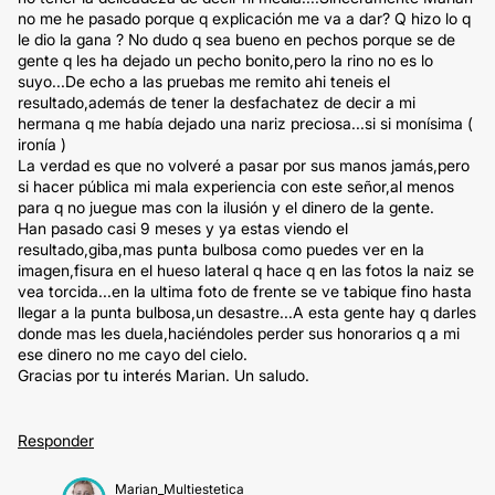
no me he pasado porque q explicación me va a dar? Q hizo lo q
le dio la gana ? No dudo q sea bueno en pechos porque se de
gente q les ha dejado un pecho bonito,pero la rino no es lo
suyo...De echo a las pruebas me remito ahi teneis el
resultado,además de tener la desfachatez de decir a mi
hermana q me había dejado una nariz preciosa...si si monísima (
ironía )
La verdad es que no volveré a pasar por sus manos jamás,pero
si hacer pública mi mala experiencia con este señor,al menos
para q no juegue mas con la ilusión y el dinero de la gente.
Han pasado casi 9 meses y ya estas viendo el
resultado,giba,mas punta bulbosa como puedes ver en la
imagen,fisura en el hueso lateral q hace q en las fotos la naiz se
vea torcida...en la ultima foto de frente se ve tabique fino hasta
llegar a la punta bulbosa,un desastre...A esta gente hay q darles
donde mas les duela,haciéndoles perder sus honorarios q a mi
ese dinero no me cayo del cielo.
Gracias por tu interés Marian. Un saludo.
Responder
Marian_Multiestetica