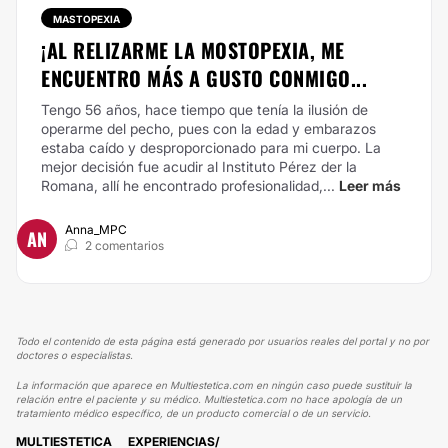
MASTOPEXIA
¡AL RELIZARME LA MOSTOPEXIA, ME
ENCUENTRO MÁS A GUSTO CONMIGO...
Tengo 56 años, hace tiempo que tenía la ilusión de
operarme del pecho, pues con la edad y embarazos
estaba caído y desproporcionado para mi cuerpo. La
mejor decisión fue acudir al Instituto Pérez der la
Romana, allí he encontrado profesionalidad,...
Leer más
Anna_MPC
AN
2 comentarios
Todo el contenido de esta página está generado por usuarios reales del portal y no por
doctores o especialistas.
La información que aparece en Multiestetica.com en ningún caso puede sustituir la
relación entre el paciente y su médico. Multiestetica.com no hace apología de un
tratamiento médico específico, de un producto comercial o de un servicio.
MULTIESTETICA
EXPERIENCIAS