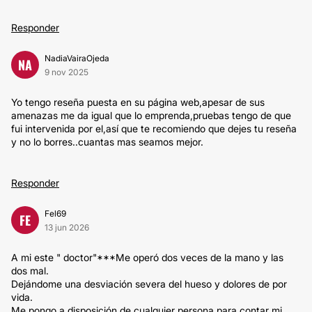
Responder
NadiaVairaOjeda
NA
9 nov 2025
Yo tengo reseña puesta en su página web,apesar de sus
amenazas me da igual que lo emprenda,pruebas tengo de que
fui intervenida por el,así que te recomiendo que dejes tu reseña
y no lo borres..cuantas mas seamos mejor.
Responder
Fel69
FE
13 jun 2026
A mi este " doctor"***Me operó dos veces de la mano y las
dos mal.
Dejándome una desviación severa del hueso y dolores de por
vida.
Me pongo a disposición de cualquier persona para contar mi