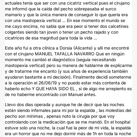
actuales tenía que ser con una cicatriz vertical pues el cirujano
me informó que la caída del pecho sobrepasaba el surco
mamario y que la única manera de conseguir lo que quería era
con una mastopexia vertical ... En ese momento el mundo se
me cayo encima, no sabia que era peor si tener dos calcetines
colgantes siendo tan joven o tener un pecho rajado y con
cicatrices de esa magnitud para toda la vida ...
Este año fui a otra clínica a Dorsia (Alicante) y allí me encontré
con el cirujano MANUEL TAFALLA NAVARRO Que en ningún
momento me cambió el diagnóstico (seguía necesitando
mastopexia vertical) pero su manera de hablarme de explicarme
y de tratarme me encanto (y sus años de experiencia también
ayudaron bastante a mi decisión). Finalmente decidí someterme
a la operación el 26/06/19 y no puedo estar más contenta de
haberlo echo Y QUE HAYA SIDO EL , si de algo me arrepiento es
de no haberme encontrado con Manuel antes.
Llevo dos dias operada y aunque he de decir que las noches
están siendo infernales para mi por la espalda , las molestias del
pecho son mínimas , apenas noto la cirugia por que voy
controlando con la medicación que se me mandó. En el hospital
estuve solo una noche, la cual fue la peor de mi vida, la espalda
era un horror que no me dejo dormir más de 1h en toda la noche