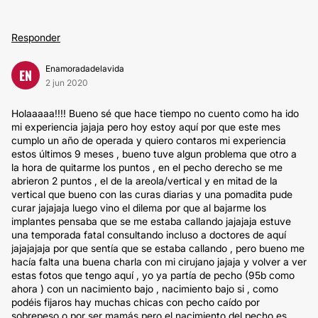
Responder
Enamoradadelavida
EN
2 jun 2020
Holaaaaa!!!! Bueno sé que hace tiempo no cuento como ha ido
mi experiencia jajaja pero hoy estoy aquí por que este mes
cumplo un año de operada y quiero contaros mi experiencia
estos últimos 9 meses , bueno tuve algun problema que otro a
la hora de quitarme los puntos , en el pecho derecho se me
abrieron 2 puntos , el de la areola/vertical y en mitad de la
vertical que bueno con las curas diarias y una pomadita pude
curar jajajaja luego vino el dilema por que al bajarme los
implantes pensaba que se me estaba callando jajajaja estuve
una temporada fatal consultando incluso a doctores de aquí
jajajajaja por que sentía que se estaba callando , pero bueno me
hacía falta una buena charla con mi cirujano jajaja y volver a ver
estas fotos que tengo aquí , yo ya partía de pecho (95b como
ahora ) con un nacimiento bajo , nacimiento bajo si , como
podéis fijaros hay muchas chicas con pecho caído por
sobrepeso o por ser mamás pero el nacimiento del pecho es