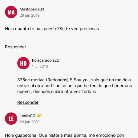
Mastopexia33
MA
29 jun 2019
Hola cuanto te has puesto?Se te ven preciosas
Responder
holacaracola22
HO
1 jul 2019
375cc motiva (Redondos) !! Soy yo , solo que no me deja
entrar al otro perfil no se por que he tenido que hacer uno
nuevo , después subiré otra vez todo ☺️
Responder
LeslieCG
LE
29 jun 2019
Hola guapetona! Que historia más Bonita, me emociono con