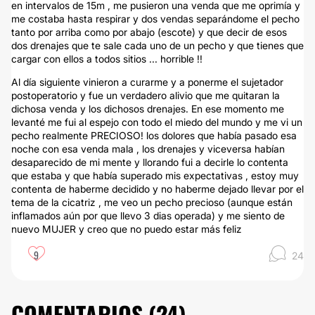
en intervalos de 15m , me pusieron una venda que me oprimía y
me costaba hasta respirar y dos vendas separándome el pecho
tanto por arriba como por abajo (escote) y que decir de esos
dos drenajes que te sale cada uno de un pecho y que tienes que
cargar con ellos a todos sitios ... horrible !!
Al día siguiente vinieron a curarme y a ponerme el sujetador
postoperatorio y fue un verdadero alivio que me quitaran la
dichosa venda y los dichosos drenajes. En ese momento me
levanté me fui al espejo con todo el miedo del mundo y me vi un
pecho realmente PRECIOSO! los dolores que había pasado esa
noche con esa venda mala , los drenajes y viceversa habían
desaparecido de mi mente y llorando fui a decirle lo contenta
que estaba y que había superado mis expectativas , estoy muy
contenta de haberme decidido y no haberme dejado llevar por el
tema de la cicatriz , me veo un pecho precioso (aunque están
inflamados aún por que llevo 3 dias operada) y me siento de
nuevo MUJER y creo que no puedo estar más feliz
9
24
COMENTARIOS (
24
)