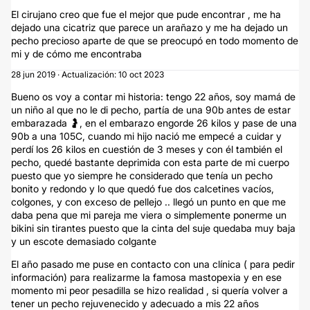
El cirujano creo que fue el mejor que pude encontrar , me ha
dejado una cicatriz que parece un arañazo y me ha dejado un
pecho precioso aparte de que se preocupó en todo momento de
mi y de cómo me encontraba
28 jun 2019 · Actualización: 10 oct 2023
Bueno os voy a contar mi historia: tengo 22 años, soy mamá de
un niño al que no le di pecho, partía de una 90b antes de estar
embarazada 🤰, en el embarazo engorde 26 kilos y pase de una
90b a una 105C, cuando mi hijo nació me empecé a cuidar y
perdí los 26 kilos en cuestión de 3 meses y con él también el
pecho, quedé bastante deprimida con esta parte de mi cuerpo
puesto que yo siempre he considerado que tenía un pecho
bonito y redondo y lo que quedó fue dos calcetines vacíos,
colgones, y con exceso de pellejo .. llegó un punto en que me
daba pena que mi pareja me viera o simplemente ponerme un
bikini sin tirantes puesto que la cinta del suje quedaba muy baja
y un escote demasiado colgante
El año pasado me puse en contacto con una clínica ( para pedir
información) para realizarme la famosa mastopexia y en ese
momento mi peor pesadilla se hizo realidad , si quería volver a
tener un pecho rejuvenecido y adecuado a mis 22 años