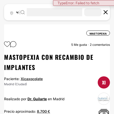
TypeError: Failed to fetch
|
MASTOPEXIA
5
Me gusta
2 comentarios
MASTOPEXIA CON RECAMBIO DE
IMPLANTES
Paciente:
Xicaxocolate
XI
Madrid (Ciudad)
Realizado por
Dr. Guilarte
en Madrid
Precio aproximado:
8.700 €