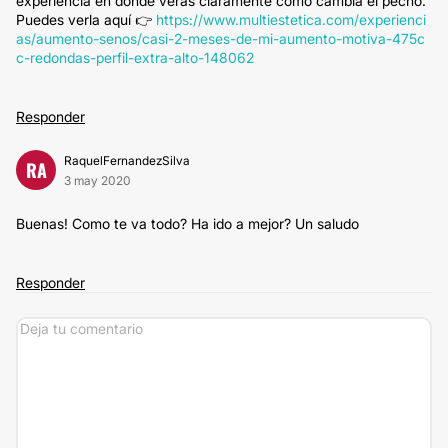
experiencia en donde verás claramente cómo cambia el pecho.
Puedes verla aquí 👉
https://www.multiestetica.com/experienci
as/aumento-senos/casi-2-meses-de-mi-aumento-motiva-475c
c-redondas-perfil-extra-alto-148062
Responder
RaquelFernandezSilva
RA
3 may 2020
Buenas! Como te va todo? Ha ido a mejor? Un saludo
Responder