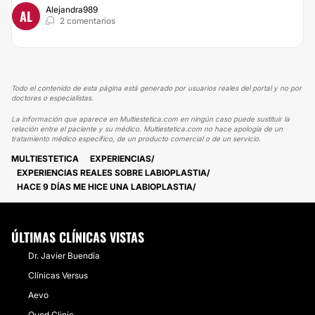
Alejandra989
AL
2 comentarios
Todo el contenido de esta página está generado por usuarios reales del portal y no por
doctores o especialistas.
La información que aparece en Multiestetica.com en ningún caso puede sustituir la
relación entre el paciente y su médico. Multiestetica.com no hace apología de un
tratamiento médico específico, de un producto comercial o de un servicio.
MULTIESTETICA
EXPERIENCIAS
EXPERIENCIAS REALES SOBRE LABIOPLASTIA
HACE 9 DÍAS ME HICE UNA LABIOPLASTIA
ÚLTIMAS CLÍNICAS VISTAS
Dr. Javier Buendía
Clínicas Versus
Aevo
Quod Clinic