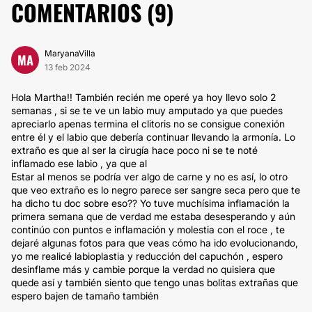
COMENTARIOS (
9
)
MaryanaVilla
MA
13 feb 2024
Hola Martha!! También recién me operé ya hoy llevo solo 2
semanas , si se te ve un labio muy amputado ya que puedes
apreciarlo apenas termina el clitoris no se consigue conexión
entre él y el labio que debería continuar llevando la armonía. Lo
extraño es que al ser la cirugía hace poco ni se te noté
inflamado ese labio , ya que al
Estar al menos se podría ver algo de carne y no es así, lo otro
que veo extraño es lo negro parece ser sangre seca pero que te
ha dicho tu doc sobre eso?? Yo tuve muchísima inflamación la
primera semana que de verdad me estaba desesperando y aún
continúo con puntos e inflamación y molestia con el roce , te
dejaré algunas fotos para que veas cómo ha ido evolucionando,
yo me realicé labioplastia y reducción del capuchón , espero
desinflame más y cambie porque la verdad no quisiera que
quede así y también siento que tengo unas bolitas extrañas que
espero bajen de tamaño también