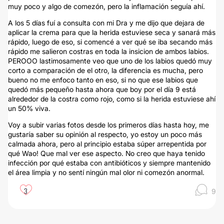
muy poco y algo de comezón, pero la inflamación seguía ahí.
A los 5 días fuí a consulta con mi Dra y me dijo que dejara de
aplicar la crema para que la herida estuviese seca y sanará más
rápido, luego de eso, si comencé a ver qué se iba secando más
rápido me salieron costras en toda la insicion de ambos labios.
PEROOO lastimosamente veo que uno de los labios quedó muy
corto a comparación de el otro, la diferencia es mucha, pero
bueno no me enfoco tanto en eso, si no que ese labios que
quedó más pequeño hasta ahora que boy por el día 9 está
alrededor de la costra como rojo, como si la herida estuviese ahí
un 50% viva.
Voy a subir varias fotos desde los primeros días hasta hoy, me
gustaría saber su opinión al respecto, yo estoy un poco más
calmada ahora, pero al principio estaba súper arrepentida por
qué Wao! Que mal ver ese aspecto. No creo que haya tenido
infección por qué estaba con antibióticos y siempre mantenido
el área limpia y no sentí ningún mal olor ni comezón anormal.
3
9