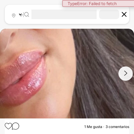
TypeError: Failed to fetch
|
1
/
2
1
Me gusta
3 comentarios
CIRUGÍA RECONSTRUCTIVA