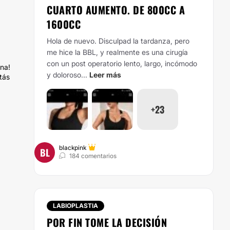
CUARTO AUMENTO. DE 800CC A
1600CC
Hola de nuevo. Disculpad la tardanza, pero
me hice la BBL, y realmente es una cirugía
con un post operatorio lento, largo, incómodo
ena!
y doloroso...
Leer más
tás
+23
blackpink
BL
184 comentarios
LABIOPLASTIA
POR FIN TOME LA DECISIÓN