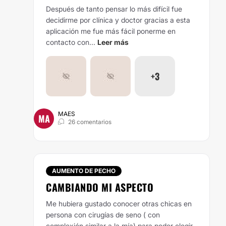
Después de tanto pensar lo más difícil fue
decidirme por clínica y doctor gracias a esta
aplicación me fue más fácil ponerme en
contacto con...
Leer más
+3
MAES
MA
26 comentarios
AUMENTO DE PECHO
CAMBIANDO MI ASPECTO
Me hubiera gustado conocer otras chicas en
persona con cirugías de seno ( con
complexión similar a la mía) para poder elegir