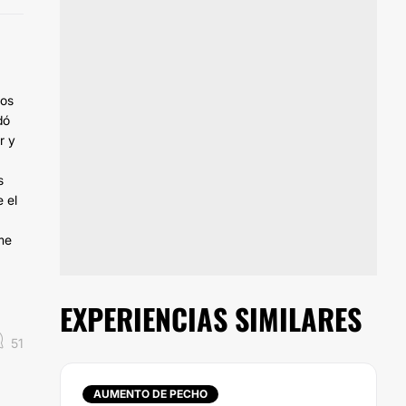
dos
dó
r y
s
 el
 me
EXPERIENCIAS SIMILARES
51
AUMENTO DE PECHO