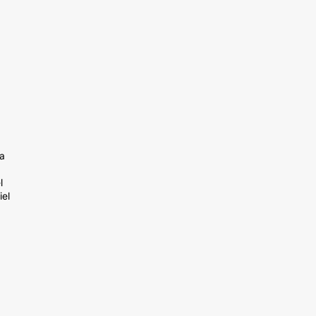
ba
l
iel