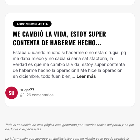
ABDOMINOPLASTIA
ME CAMBIÓ LA VIDA, ESTOY SUPER
CONTENTA DE HABERME HECHO...
Estaba dudando mucho si hacerme o no esta cirugia, pq
me daba miedo y no sabia si seria satisfactoria, la
verdad es que me cambio la vida, estoy super contenta
de haberme hecho la operación!! Me hice la operación
en diciembre, todo fuen bien,...
Leer más
sugar77
SU
26 comentarios
Todo el contenido de esta página está generado por usuarios reales del portal y no por
doctores o especialistas.
La información que aparece en Multiestetica.com en ningún caso puede sustituir la