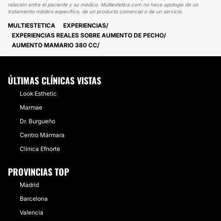
relación entre el paciente y su médico. Multiestetica.com no hace apología de un
tratamiento médico específico, de un producto comercial o de un servicio.
MULTIESTETICA
EXPERIENCIAS
EXPERIENCIAS REALES SOBRE AUMENTO DE PECHO
AUMENTO MAMARIO 380 CC
ÚLTIMAS CLÍNICAS VISTAS
Look Esthetic
Marmae
Dr. Burgueño
Centro Mármara
Clínica Efnorte
PROVINCIAS TOP
Madrid
Barcelona
Valencia