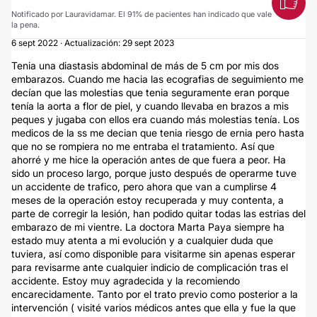
Notificado por Lauravidamar. El 91% de pacientes han indicado que vale
la pena.
6 sept 2022 · Actualización: 29 sept 2023
Tenia una diastasis abdominal de más de 5 cm por mis dos
embarazos. Cuando me hacia las ecografias de seguimiento me
decían que las molestias que tenia seguramente eran porque
tenía la aorta a flor de piel, y cuando llevaba en brazos a mis
peques y jugaba con ellos era cuando más molestias tenía. Los
medicos de la ss me decian que tenia riesgo de ernia pero hasta
que no se rompiera no me entraba el tratamiento. Así que
ahorré y me hice la operación antes de que fuera a peor. Ha
sido un proceso largo, porque justo después de operarme tuve
un accidente de trafico, pero ahora que van a cumplirse 4
meses de la operación estoy recuperada y muy contenta, a
parte de corregir la lesión, han podido quitar todas las estrias del
embarazo de mi vientre. La doctora Marta Paya siempre ha
estado muy atenta a mi evolución y a cualquier duda que
tuviera, así como disponible para visitarme sin apenas esperar
para revisarme ante cualquier indicio de complicación tras el
accidente. Estoy muy agradecida y la recomiendo
encarecidamente. Tanto por el trato previo como posterior a la
intervención ( visité varios médicos antes que ella y fue la que