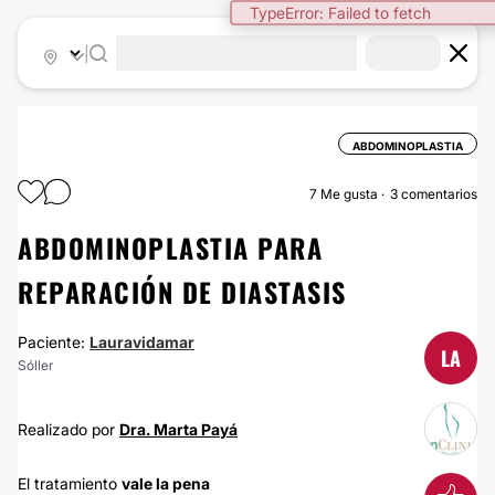
TypeError: Failed to fetch
|
ABDOMINOPLASTIA
7
Me gusta
3 comentarios
ABDOMINOPLASTIA PARA
REPARACIÓN DE DIASTASIS
Paciente:
Lauravidamar
LA
Sóller
Realizado por
Dra. Marta Payá
El tratamiento
vale la pena