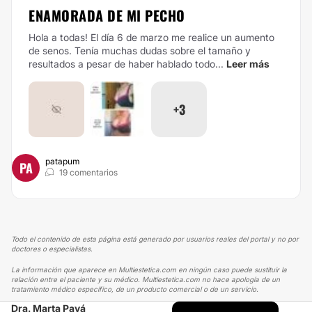
ENAMORADA DE MI PECHO
Hola a todas! El día 6 de marzo me realice un aumento
de senos. Tenía muchas dudas sobre el tamaño y
resultados a pesar de haber hablado todo...
Leer más
+3
patapum
PA
19 comentarios
Todo el contenido de esta página está generado por usuarios reales del portal y no por
doctores o especialistas.
La información que aparece en Multiestetica.com en ningún caso puede sustituir la
relación entre el paciente y su médico. Multiestetica.com no hace apología de un
tratamiento médico específico, de un producto comercial o de un servicio.
Dra. Marta Payá
MULTIESTETICA
EXPERIENCIAS