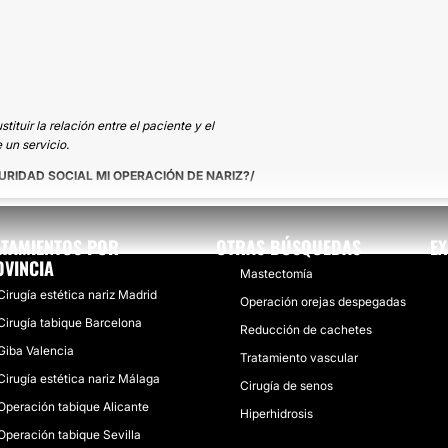
tuir la relación entre el paciente y el
 un servicio.
URIDAD SOCIAL MI OPERACIÓN DE NARIZ?
ATAMIENTOS POR
OTRAS BÚSQUEDAS
EX
VINCIA
Mastectomía
Cirugía estética nariz Madrid
Operación orejas despegadas
Cirugía tabique Barcelona
Reducción de cachetes
Giba Valencia
Tratamiento vascular
Cirugía estética nariz Málaga
Cirugía de senos
Operación tabique Alicante
Hiperhidrosis
Operación tabique Sevilla