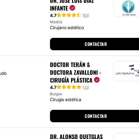
DR. JOSÉ LUIS DÍAZ
INFANTE
4.7
(
63
)
Madrid
Cirujano estético
CONTACTAR
DOCTOR TERÁN &
DOCTORA ZAVALLONI -
ludo
CIRUGÍA PLÁSTICA
4.7
(
33
)
Burgos
Cirugía estética
CONTACTAR
DR. ALONSO QUETGLAS