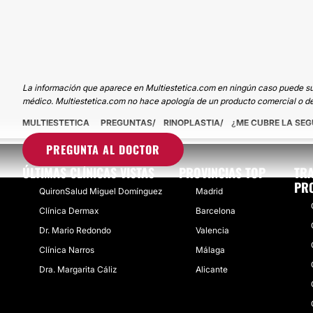
La información que aparece en Multiestetica.com en ningún caso puede susti
médico. Multiestetica.com no hace apología de un producto comercial o de
MULTIESTETICA
PREGUNTAS
RINOPLASTIA
¿ME CUBRE LA SEG
PREGUNTA AL DOCTOR
ÚLTIMAS CLÍNICAS VISTAS
PROVINCIAS TOP
TR
PRO
QuironSalud Miguel Domínguez
Madrid
Clínica Dermax
Barcelona
Dr. Mario Redondo
Valencia
Clínica Narros
Málaga
Dra. Margarita Cáliz
Alicante