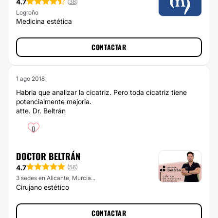
4.7
(
38
)
Logroño
Medicina estética
CONTACTAR
1 ago 2018
Habria que analizar la cicatriz. Pero toda cicatriz tiene
potencialmente mejoria.
atte. Dr. Beltrán
0
DOCTOR BELTRÁN
4.7
(
56
)
3 sedes en Alicante, Murcia...
Cirujano estético
CONTACTAR