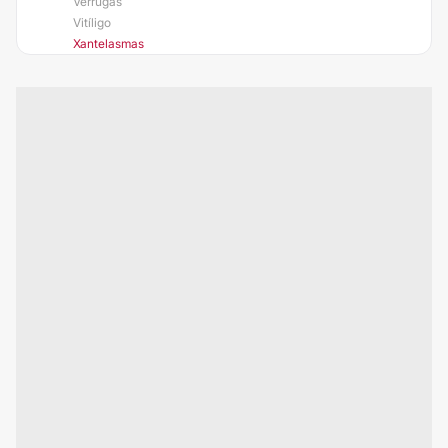
Verrugas
Vitíligo
Xantelasmas