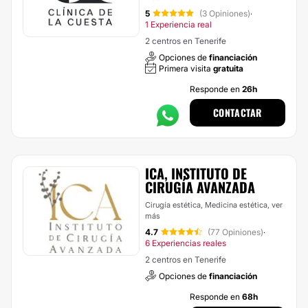
5
(3 Opiniones)
·
1 Experiencia real
2 centros en Tenerife
Opciones de
financiación
Primera visita
gratuita
Responde en
26h
CONTACTAR
ICA, INSTITUTO DE
CIRUGÍA AVANZADA
Cirugía estética, Medicina estética,
ver
más
4.7
(77 Opiniones)
·
6 Experiencias reales
2 centros en Tenerife
Opciones de
financiación
Responde en
68h