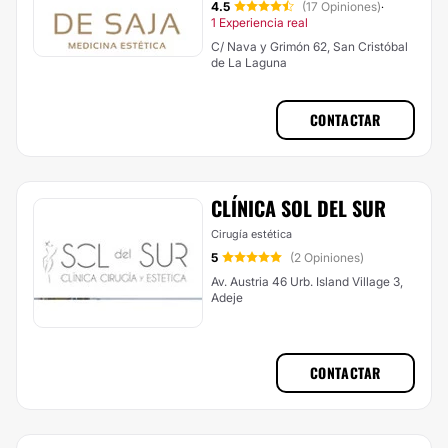
4.5
(17 Opiniones)
·
1 Experiencia real
C/ Nava y Grimón 62, San Cristóbal
de La Laguna
CONTACTAR
CLÍNICA SOL DEL SUR
Cirugía estética
5
(2 Opiniones)
Av. Austria 46 Urb. Island Village 3,
Adeje
CONTACTAR