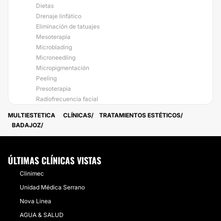
Dietas
Drenaje linfático
Eliminación de tatuajes
Mesoterapia
Microblading
Microneedling
Micropigmentación
Peeling
Presoterapia
Radiofrecuencia facial
MULTIESTETICA
CLÍNICAS
TRATAMIENTOS ESTÉTICOS
BADAJOZ
ÚLTIMAS CLÍNICAS VISTAS
Clinimec
Unidad Médica Serrano
Nova Linea
AGUA & SALUD