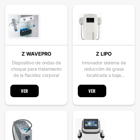
Z WAVEPRO
Z LIPO
Dispositivo de ondas de
Innovador sistema de
choque para tratamiento
reducción de grasa
de la flacidez corporal
localizada a baja
temperatura
VER
VER