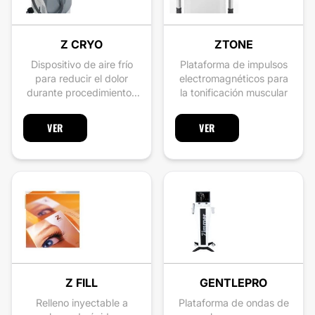
Z CRYO
ZTONE
Dispositivo de aire frío
Plataforma de impulsos
para reducir el dolor
electromagnéticos para
durante procedimientos
la tonificación muscular
estéticos
VER
VER
Z FILL
GENTLEPRO
Relleno inyectable a
Plataforma de ondas de