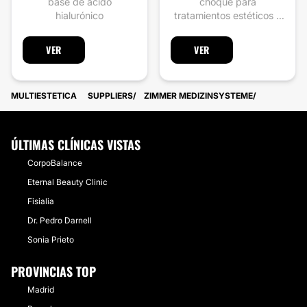
base de ácido
choque para
hialurónico
tratamientos estéticos y
disfunción eréctil.
VER
VER
MULTIESTETICA
SUPPLIERS
ZIMMER MEDIZINSYSTEME
ÚLTIMAS CLÍNICAS VISTAS
CorpoBalance
Eternal Beauty Clinic
Fisialia
Dr. Pedro Darnell
Sonia Prieto
PROVINCIAS TOP
Madrid