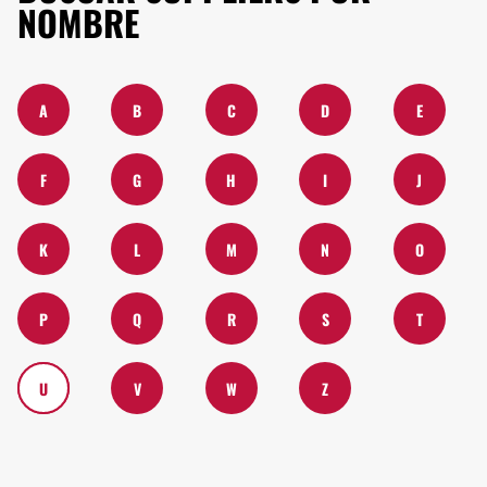
NOMBRE
A
B
C
D
E
F
G
H
I
J
K
L
M
N
O
P
Q
R
S
T
U
V
W
Z