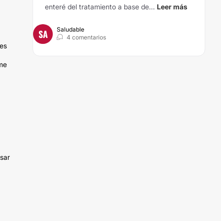
enteré del tratamiento a base de...
Leer más
Saludable
SA
4 comentarios
 es
a
 me
sar