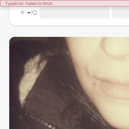
TypeError: Failed to fetch
|