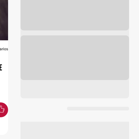
arios
A
E