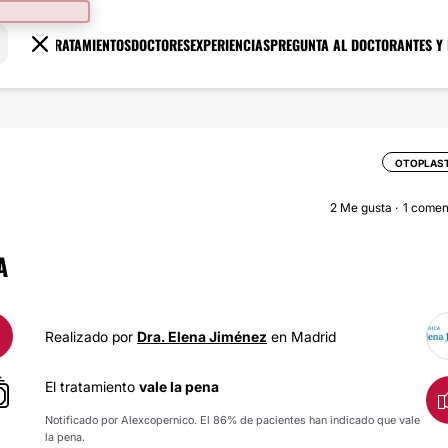
TRATAMIENTOS
DOCTORES
EXPERIENCIAS
PREGUNTA AL DOCTOR
ANTES Y
OTOPLAST
2
Me gusta
1 comen
A
Realizado por
Dra. Elena Jiménez
en Madrid
El tratamiento
vale la pena
Notificado por Alexcopernico. El 86% de pacientes han indicado que vale
la pena.