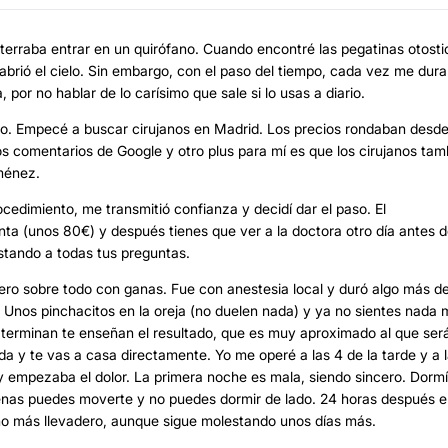
aterraba entrar en un quirófano. Cuando encontré las pegatinas otosti
abrió el cielo. Sin embargo, con el paso del tiempo, cada vez me dur
por no hablar de lo carísimo que sale si lo usas a diario.
edo. Empecé a buscar cirujanos en Madrid. Los precios rondaban desde
 comentarios de Google y otro plus para mí es que los cirujanos tam
iménez.
rocedimiento, me transmitió confianza y decidí dar el paso. El
enta (unos 80€) y después tienes que ver a la doctora otro día antes d
stando a todas tus preguntas.
, pero sobre todo con ganas. Fue con anestesia local y duró algo más d
 Unos pinchacitos en la oreja (no duelen nada) y ya no sientes nada 
o terminan te enseñan el resultado, que es muy aproximado al que ser
da y te vas a casa directamente. Yo me operé a las 4 de la tarde y a 
 empezaba el dolor. La primera noche es mala, siendo sincero. Dormí
enas puedes moverte y no puedes dormir de lado. 24 horas después e
ho más llevadero, aunque sigue molestando unos días más.