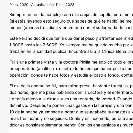
9 nov 2020 · Actualización: 11 oct 2023
Siempre he tenido complejo con mis orejas de soplillo, pero me 
(si estás leyendo esto seguro que sabes de qué te hablo) se me 
menos (apenas tres días) y en verano con el sudor nada de nada, 
Este verano decidí que tenía que dar el paso y afrontar ese mi
1.300€ hasta los 2.600€. Yo siempre me he guiado mucho por los
trabajen en la sanidad pública. Encontré así a la Clínica Elena J
Fui a una primera visita y la doctora Pinilla me explicó todo el p
preoperatorio (analítica + electro) lo tienes que hacer por tu cu
operación, donde te hace fotos y estudia el caso a fondo, conte
El día de la operación fui, para mi sorpresa, bastante tranquilo
dos horas, que me pasé hablando con la doctora y el enfermero.
Le tenía miedo a la cirugía y es una tontería, de verdad. Cuand
definitivo. Después te ponen unas gasas en las orejas y una ban
10 de la noche ya empecé a notar que se acababa la anestesia y
unas tres horas y no seguidas. Duele y es incómodo, porque ap
dolor es considerablemente menor. Con los analgésicos es muc