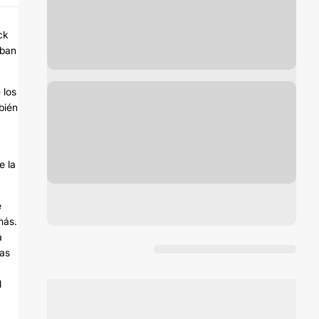
ck
aban
 los
bién
e la
e
más.
á
las
l