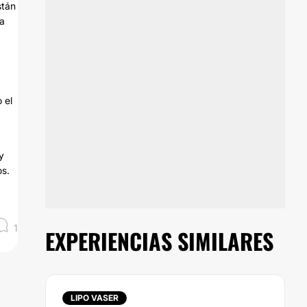
stán
ya
 el
y
os.
1
EXPERIENCIAS SIMILARES
LIPO VASER