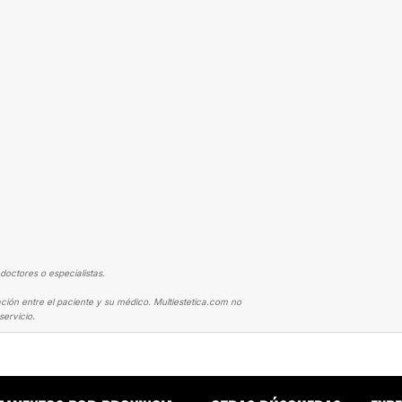
doctores o especialistas.
ción entre el paciente y su médico. Multiestetica.com no
ervicio.
TOPLASTIA
MI EXPERIENCIA CON UNA OTOPLASTIA