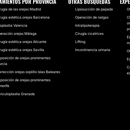
AMIENTOS POR PROVINCIA
OTRAS BÚSQUEDAS
EXPE
rugía de las orejas Madrid
Liposucción de papada
O
rugía estética orejas Barcelona
Operación de nalgas
C
o
oplastia Valencia
Intralipoterapia
p
eración orejas Málaga
Cirugía cicatrices
E
rugía estética orejas Alicante
Lifting
me
rugía estética orejas Sevilla
Incontinencia urinaria
O
posición de orejas prominentes
E
rcia
C
rrección orejas soplillo Islas Baleares
es
posición de orejas prominentes
nerife
riculoplastia Granada