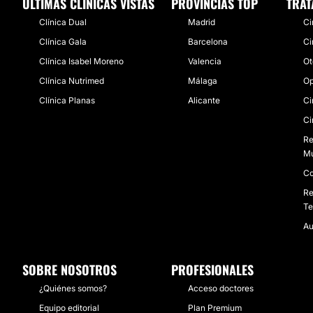
ÚLTIMAS CLÍNICAS VISTAS
PROVINCIAS TOP
TRAT
Clínica Dual
Madrid
Ci
Clínica Gala
Barcelona
Ci
Clínica Isabel Moreno
Valencia
Ot
Clínica Nutrimed
Málaga
Op
Clínica Planas
Alicante
Ci
Ci
Re
Mu
Co
Re
Te
Au
SOBRE NOSOTROS
PROFESIONALES
¿Quiénes somos?
Acceso doctores
Equipo editorial
Plan Premium