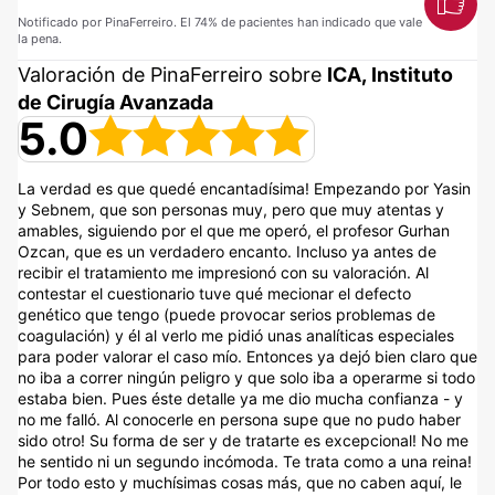
Notificado por PinaFerreiro. El 74% de pacientes han indicado que vale
la pena.
Valoración de PinaFerreiro sobre
ICA, Instituto
de Cirugía Avanzada
5.0
La verdad es que quedé encantadísima! Empezando por Yasin
y Sebnem, que son personas muy, pero que muy atentas y
amables, siguiendo por el que me operó, el profesor Gurhan
Ozcan, que es un verdadero encanto. Incluso ya antes de
recibir el tratamiento me impresionó con su valoración. Al
contestar el cuestionario tuve qué mecionar el defecto
genético que tengo (puede provocar serios problemas de
coagulación) y él al verlo me pidió unas analíticas especiales
para poder valorar el caso mío. Entonces ya dejó bien claro que
no iba a correr ningún peligro y que solo iba a operarme si todo
estaba bien. Pues éste detalle ya me dio mucha confianza - y
no me falló. Al conocerle en persona supe que no pudo haber
sido otro! Su forma de ser y de tratarte es excepcional! No me
he sentido ni un segundo incómoda. Te trata como a una reina!
Por todo esto y muchísimas cosas más, que no caben aquí, le