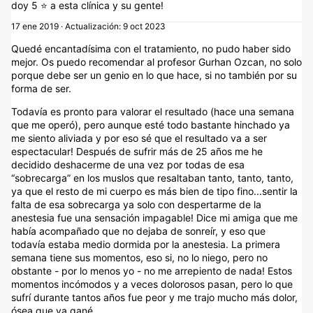
doy 5 ⭐️ a esta clínica y su gente!
17 ene 2019 · Actualización: 9 oct 2023
Quedé encantadísima con el tratamiento, no pudo haber sido
mejor. Os puedo recomendar al profesor Gurhan Ozcan, no solo
porque debe ser un genio en lo que hace, si no también por su
forma de ser.
Todavía es pronto para valorar el resultado (hace una semana
que me operó), pero aunque esté todo bastante hinchado ya
me siento aliviada y por eso sé que el resultado va a ser
espectacular! Después de sufrir más de 25 años me he
decidido deshacerme de una vez por todas de esa
“sobrecarga” en los muslos que resaltaban tanto, tanto, tanto,
ya que el resto de mi cuerpo es más bien de tipo fino...sentir la
falta de esa sobrecarga ya solo con despertarme de la
anestesia fue una sensación impagable! Dice mi amiga que me
había acompañado que no dejaba de sonreír, y eso que
todavía estaba medio dormida por la anestesia. La primera
semana tiene sus momentos, eso si, no lo niego, pero no
obstante - por lo menos yo - no me arrepiento de nada! Estos
momentos incómodos y a veces dolorosos pasan, pero lo que
sufrí durante tantos años fue peor y me trajo mucho más dolor,
ósea que ya gané