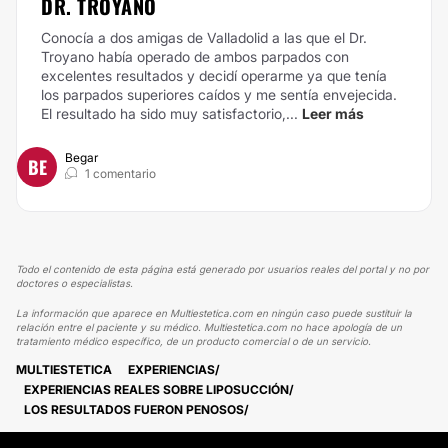
DR. TROYANO
Conocía a dos amigas de Valladolid a las que el Dr.
Troyano había operado de ambos parpados con
excelentes resultados y decidí operarme ya que tenía
los parpados superiores caídos y me sentía envejecida.
El resultado ha sido muy satisfactorio,...
Leer más
Begar
BE
1 comentario
Todo el contenido de esta página está generado por usuarios reales del portal y no por
doctores o especialistas.
La información que aparece en Multiestetica.com en ningún caso puede sustituir la
relación entre el paciente y su médico. Multiestetica.com no hace apología de un
tratamiento médico específico, de un producto comercial o de un servicio.
MULTIESTETICA
EXPERIENCIAS
EXPERIENCIAS REALES SOBRE LIPOSUCCIÓN
LOS RESULTADOS FUERON PENOSOS