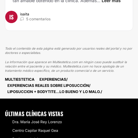
tan amable obtenido en la clínica. Además...
Leer más
isaita
IS
5 comentarios
Todo el contenido de esta página está generado por usuarios reales del portal y no por
doctores o especialistas.
La información que aparece en Multiestetica.com en ningún caso puede sustituir la
relación entre el paciente y su médico. Multiestetica.com no hace apología de un
tratamiento médico específico, de un producto comercial o de un servicio.
MULTIESTETICA
EXPERIENCIAS
EXPERIENCIAS REALES SOBRE LIPOSUCCIÓN
LIPOSUCCION + BODYTITE...LO BUENO Y LO MALO.
ÚLTIMAS CLÍNICAS VISTAS
Dra. María José Rey Lorenzo
Centro Capilar Raquel Gea