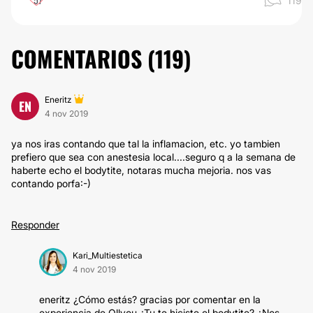
119
COMENTARIOS (
119
)
Eneritz
EN
4 nov 2019
ya nos iras contando que tal la inflamacion, etc. yo tambien
prefiero que sea con anestesia local....seguro q a la semana de
haberte echo el bodytite, notaras mucha mejoria. nos vas
contando porfa:-)
Responder
Kari_Multiestetica
4 nov 2019
eneritz ¿Cómo estás? gracias por comentar en la
experiencia de Ollyou ¿Tu te hiciste el bodytite? ¿Nos