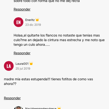
sobre todo con forma que no me dej recta
Responder
Eneritz
EN
23 dic 2019
Holaa,al quitarte los flancos no notaste que tenias mas
culo?me an dejado la cintura mas estrecha y me noto que
tengo un culo ahora.....
Responder
Laura001
LA
25 jul 2019
madre mia estas estupenda!!! tienes fotitos de como vas
ahora??
Responder
Nacidaenmartesytrece