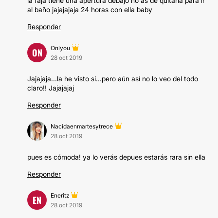
la faja tiene una apertura debajo no as de quitarla para ir
al baño jajajajaja 24 horas con ella baby
Responder
Onlyou
ON
28 oct 2019
Jajajaja...la he visto si...pero aún así no lo veo del todo
claro!! Jajajajaj
Responder
Nacidaenmartesytrece
28 oct 2019
pues es cómoda! ya lo verás depues estarás rara sin ella
Responder
Eneritz
EN
28 oct 2019