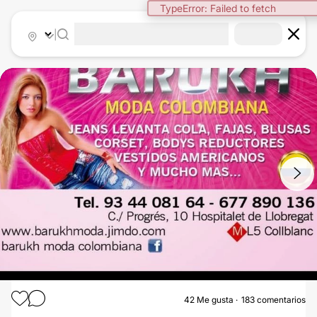
|
1
/
9
42
Me gusta
183 comentarios
LIPOSUCCIÓN