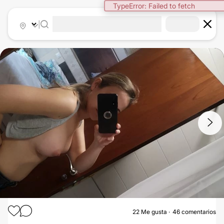
|
1
/
15
22
Me gusta
46 comentarios
AUMENTO DE PECHO