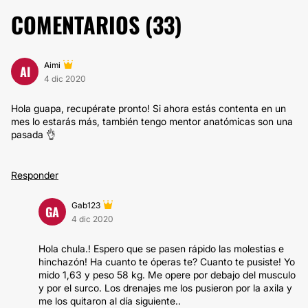
COMENTARIOS (
33
)
Aimi
AI
4 dic 2020
Hola guapa, recupérate pronto! Si ahora estás contenta en un
mes lo estarás más, también tengo mentor anatómicas son una
pasada 👌
Responder
Gab123
GA
4 dic 2020
Hola chula.! Espero que se pasen rápido las molestias e
hinchazón! Ha cuanto te óperas te? Cuanto te pusiste! Yo
mido 1,63 y peso 58 kg. Me opere por debajo del musculo
y por el surco. Los drenajes me los pusieron por la axila y
me los quitaron al día siguiente..