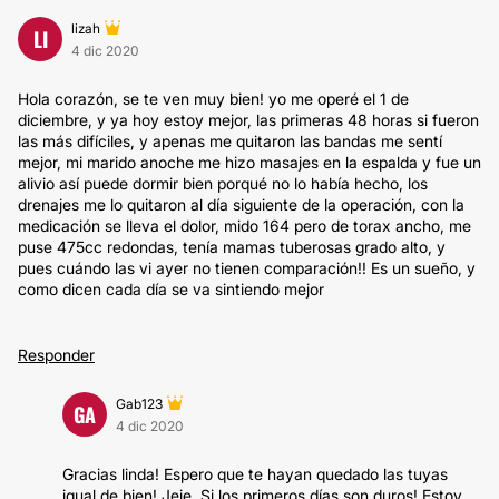
lizah
LI
4 dic 2020
Hola corazón, se te ven muy bien! yo me operé el 1 de
diciembre, y ya hoy estoy mejor, las primeras 48 horas si fueron
las más difíciles, y apenas me quitaron las bandas me sentí
mejor, mi marido anoche me hizo masajes en la espalda y fue un
alivio así puede dormir bien porqué no lo había hecho, los
drenajes me lo quitaron al día siguiente de la operación, con la
medicación se lleva el dolor, mido 164 pero de torax ancho, me
puse 475cc redondas, tenía mamas tuberosas grado alto, y
pues cuándo las vi ayer no tienen comparación!! Es un sueño, y
como dicen cada día se va sintiendo mejor
Responder
Gab123
GA
4 dic 2020
Gracias linda! Espero que te hayan quedado las tuyas
igual de bien! Jeje. Si los primeros días son duros! Estoy