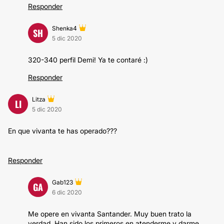
Responder
Shenka4
SH
5 dic 2020
320-340 perfil Demi! Ya te contaré :)
Responder
Litza
LI
5 dic 2020
En que vivanta te has operado???
Responder
Gab123
GA
6 dic 2020
Me opere en vivanta Santander. Muy buen trato la
verdad. Han sido los primeros en atenderme y darme