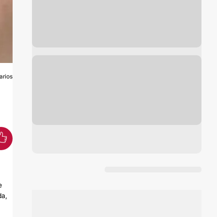
arios
S
e
da,