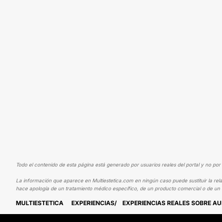
Todo el contenido de esta página está generado por usuarios reales del portal y no por 
La información que aparece en Multiestetica.com en ningún caso puede sustituir la rela
hace apología de un tratamiento médico específico, de un producto comercial o de un s
MULTIESTETICA
EXPERIENCIAS
EXPERIENCIAS REALES SOBRE A