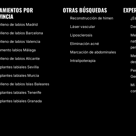
AMIENTOS POR
OTRAS BÚSQUEDAS
EXPE
INCIA
Reconstrucción de himen
¿Es
lleno de labios Madrid
Láser vascular
De
lleno de labios Barcelona
Liposclerosis
Me 
nat
lleno de labios Valencia
Eliminación acné
per
mento labios Málaga
Marcación de abdominales
Me 
lleno de labios Alicante
Intralipoterapia
de
plantes labiales Sevilla
Per
plantes labiales Murcia
Ger
lleno de labios Islas Baleares
Mi 
con
plantes labiales Tenerife
plantes labiales Granada