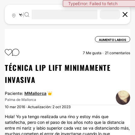
TypeError: Failed to fetch
|
AUMENTO LABIOS
7
Me gusta
21 comentarios
TÉCNICA LIP LIFT MINIMAMENTE
INVASIVA
Paciente:
MMallorca
Palma de Mallorca
10 mar 2016 · Actualización: 2 oct 2023
Hola! Yo ya tengo realizada una rino y estoy más que
satisfecha, pero con el paso de los años noto que la distancia
entre mi nariz y labio superior cada vez se va distanciando más,
muchas cometen el error de inyectarse cuando lo que