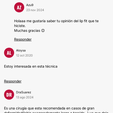
Azu9
AZ
23 nov 2024
Holaaa me gustaría saber tu opinión del lip fit que te
hiciste.
Muchas gracias 😊
Responder
Aloysa
AL
12 oct 2020
Estoy interesada en esta técnica
Responder
DraSuarez
DR
13 ago 2024
Es una cirugía que esta recomendada en casos de gran
deformidad(labio exageradamente largo o torcido…) ya que deja