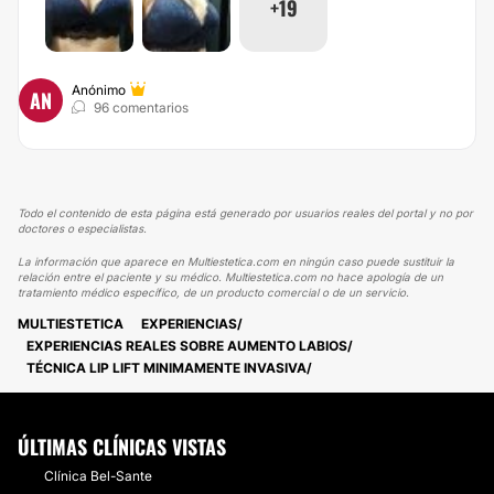
+19
Anónimo
AN
96 comentarios
Todo el contenido de esta página está generado por usuarios reales del portal y no por
doctores o especialistas.
La información que aparece en Multiestetica.com en ningún caso puede sustituir la
relación entre el paciente y su médico. Multiestetica.com no hace apología de un
tratamiento médico específico, de un producto comercial o de un servicio.
MULTIESTETICA
EXPERIENCIAS
EXPERIENCIAS REALES SOBRE AUMENTO LABIOS
TÉCNICA LIP LIFT MINIMAMENTE INVASIVA
ÚLTIMAS CLÍNICAS VISTAS
Clínica Bel-Sante