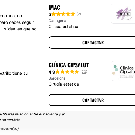
IMAC
5
(
2
)
ontrario, no
Cartagena
pero debes seguir
Clínica estética
 Lo ideal es que no
CONTACTAR
CLÍNICA CIPSALUT
4.9
(
70
)
trillo tiene su
Barcelona
Cirugía estética
CONTACTAR
tuir la relación entre el paciente y el
 un servicio.
CURACIÓN