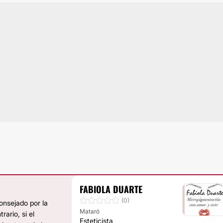
FABIOLA DUARTE
(0)
onsejado por la
Mataró
ario, si el
Esteticista