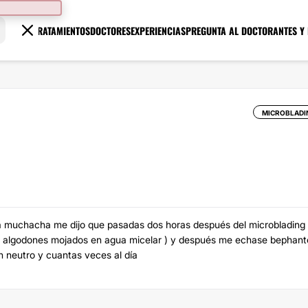
TRATAMIENTOS
DOCTORES
EXPERIENCIAS
PREGUNTA AL DOCTOR
ANTES Y
MICROBLADI
y la muchacha me dijo que pasadas dos horas después del microblading
s algodones mojados en agua micelar ) y después me echase bephant
n neutro y cuantas veces al día