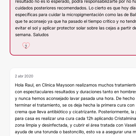
resultado no es lo esperado, podrá responsabilizarte por no 
cuidados posteriores recomendados. Lo cierto es que hoy d
específicas para cuidar la micropigmentación como las de Ba
que te aconsejo ya que ha pasado el tiempo crítico y no tend
evitar el sol y aplicar protector solar sobre las cejas a partir d
semana. Saludos
2
2 abr 2020
Hola Raul, en Clinica Maysoon realizamos muchos tratamient
con espectaculares resultados y duraciones tanto en hombre
y nunca hemos aconsejado lavar pasada una hora. De hecho en
terminar el tratamiento, se os deja hecha la primera cura con
crema que lleva antibiótico y cicatrizante. Posteriormente, la
para casa es realizar una cura cada 12h aplicando Cristalmin
zona limpia y desinfectada, y cubrir el área tratada con Vaseli
ayuda de una torunda o bastoncillo, esto va a asegurar una 