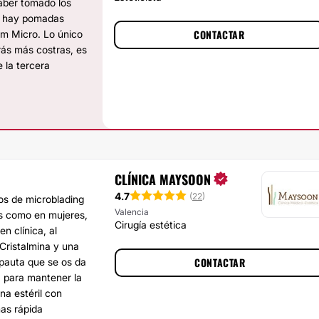
haber tomado los
ía hay pomadas
CONTACTAR
lm Micro. Lo único
rás más costras, es
e la tercera
CLÍNICA MAYSOON
4.7
(
22
)
os de microblading
Valencia
s como en mujeres,
Cirugía estética
 clínica, al
 Cristalmina y una
CONTACTAR
 pauta que se os da
a para mantener la
na estéril con
mas rápida