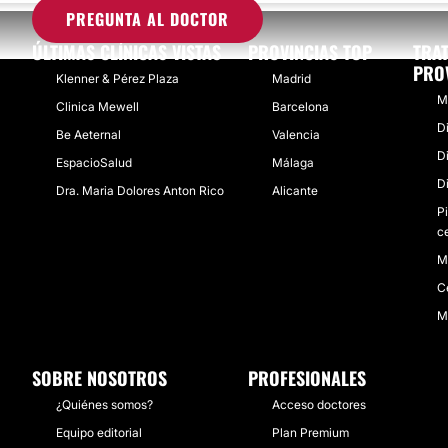
PREGUNTA AL DOCTOR
ÚLTIMAS CLÍNICAS VISTAS
PROVINCIAS TOP
TRA
PRO
Klenner & Pérez Plaza
Madrid
M
Clinica Mewell
Barcelona
D
Be Aeternal
Valencia
D
EspacioSalud
Málaga
D
Dra. Maria Dolores Anton Rico
Alicante
P
ce
M
C
M
SOBRE NOSOTROS
PROFESIONALES
¿Quiénes somos?
Acceso doctores
Equipo editorial
Plan Premium