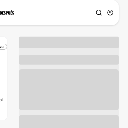
 DESPUÉS
NG
ol