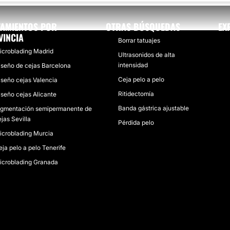
TAMIENTOS POR
OTRAS BÚSQUEDAS
EX
VINCIA
Borrar tatuajes
icroblading Madrid
Ultrasonidos de alta
intensidad
iseño de cejas Barcelona
Ceja pelo a pelo
iseño cejas Valencia
Ritidectomía
iseño cejas Alicante
Banda gástrica ajustable
igmentación semipermanente de
jas Sevilla
Pérdida pelo
icroblading Murcia
eja pelo a pelo Tenerife
icroblading Granada