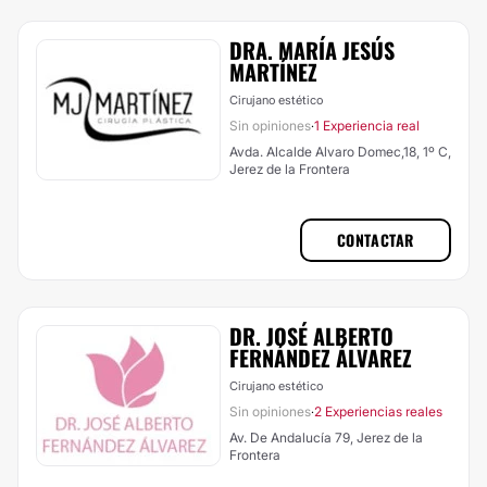
DRA. MARÍA JESÚS
MARTÍNEZ
Cirujano estético
Sin opiniones
1 Experiencia real
·
Avda. Alcalde Alvaro Domec,18, 1º C,
Jerez de la Frontera
CONTACTAR
DR. JOSÉ ALBERTO
FERNÁNDEZ ÁLVAREZ
Cirujano estético
Sin opiniones
2 Experiencias reales
·
Av. De Andalucía 79, Jerez de la
Frontera