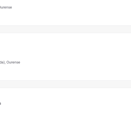
 Ourense
frente facenda), Ourense
a