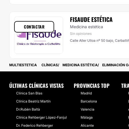
FISAUDE ESTÉTICA
CONTACTAR
Medicina estética
Sin opiniones
Calle Aller Ulloa nº 50 bajo, Carballi
MULTIESTETICA
CLÍNICAS
MEDICINA ESTÉTICA
ELIMINACIÓN 
ÚLTIMAS CLÍNICAS VISTAS
PROVINCIAS TOP
TRA
Clínica San Blas
Madrid
Clínica Beatriz Martín
Barcelona
Dr.Rubèn Baltà
Valencia
Clínica Rehberger López-Fanjul
Málaga
Dr. Federico Rehberger
Alicante