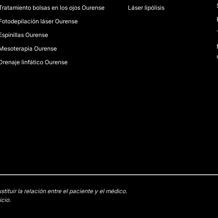
Tratamiento bolsas en los ojos Ourense
Láser lipólisis
Fotodepilación láser Ourense
Espinillas Ourense
Mesoterapia Ourense
Drenaje linfático Ourense
tuir la relación entre el paciente y el médico.
cio.