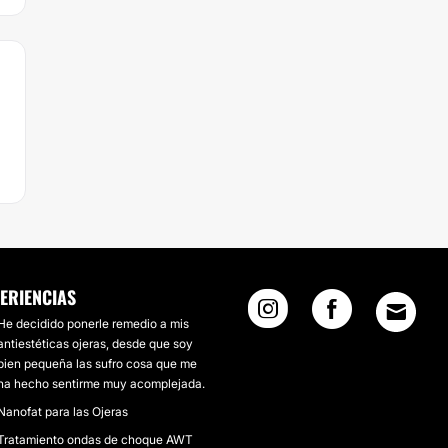
ERIENCIAS
He decidido ponerle remedio a mis
antiestéticas ojeras, desde que soy
bien pequeña las sufro cosa que me
ha hecho sentirme muy acomplejada.
Nanofat para las Ojeras
Tratamiento ondas de choque AWT