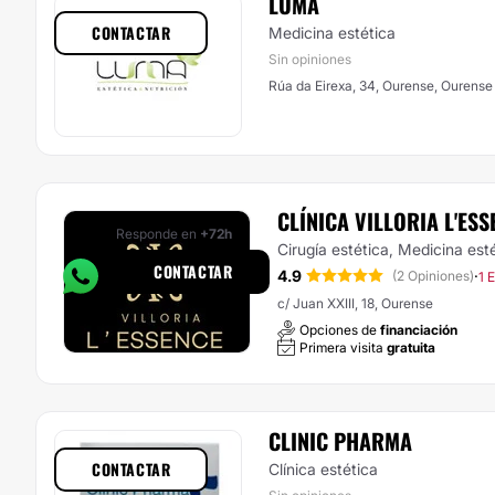
LUMA
CONTACTAR
Medicina estética
Sin opiniones
Rúa da Eirexa, 34, Ourense, Ourense
CLÍNICA VILLORIA L'ESS
Responde en
+72h
Cirugía estética, Medicina est
CONTACTAR
4.9
·
(2 Opiniones)
1 
c/ Juan XXIII, 18, Ourense
Opciones de
financiación
Primera visita
gratuita
CLINIC PHARMA
CONTACTAR
Clínica estética