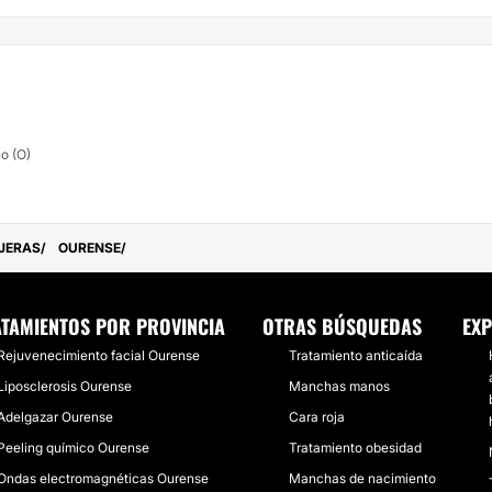
ño (O)
OJERAS
OURENSE
TAMIENTOS POR PROVINCIA
OTRAS BÚSQUEDAS
EXP
Rejuvenecimiento facial Ourense
Tratamiento anticaída
Liposclerosis Ourense
Manchas manos
Adelgazar Ourense
Cara roja
Peeling químico Ourense
Tratamiento obesidad
Ondas electromagnéticas Ourense
Manchas de nacimiento