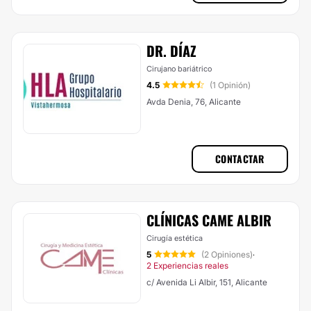
DR. DÍAZ
Cirujano bariátrico
4.5
(1 Opinión)
Avda Denia, 76, Alicante
CONTACTAR
CLÍNICAS CAME ALBIR
Cirugía estética
5
(2 Opiniones)
·
2 Experiencias reales
c/ Avenida Li Albir, 151, Alicante