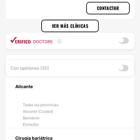
CONTACTAR
VER MÁS CLÍNICAS
DOCTORS
Con opiniones (30)
Alicante
Todas las provincias
Alicante (Ciudad)
Benidorm
Elche/Elx
Cirugía bariátrica