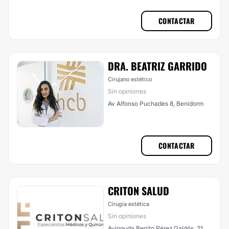
CONTACTAR
DRA. BEATRIZ GARRIDO
Cirujano estético
Sin opiniones
Av Alfonso Puchades 8, Benidorm
CONTACTAR
CRITON SALUD
Cirugía estética
Sin opiniones
Avinguda Benito Pérez Galdós, 21,