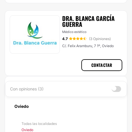
DRA. BLANCA GARCÍA
GUERRA
Médico estético
4.7
(3 Opiniones)
C/. Felix Aramburu, 7 1º, Oviedo
CONTACTAR
Con opiniones (3)
Oviedo
Todas las localidades
Oviedo