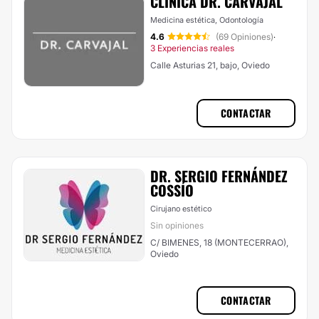
CLÍNICA DR. CARVAJAL
Medicina estética, Odontología
4.6
(69 Opiniones)
·
3 Experiencias reales
Calle Asturias 21, bajo, Oviedo
CONTACTAR
DR. SERGIO FERNÁNDEZ
COSSÍ­O
Cirujano estético
Sin opiniones
C/ BIMENES, 18 (MONTECERRAO),
Oviedo
CONTACTAR