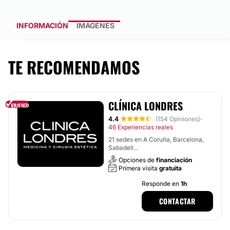
INFORMACIÓN
IMÁGENES
TE RECOMENDAMOS
CLÍNICA LONDRES
4.4
(154 Opiniones)
·
46 Experiencias reales
21 sedes en A Coruña, Barcelona,
Sabadell...
Opciones de
financiación
Primera visita
gratuita
Responde en
1h
CONTACTAR