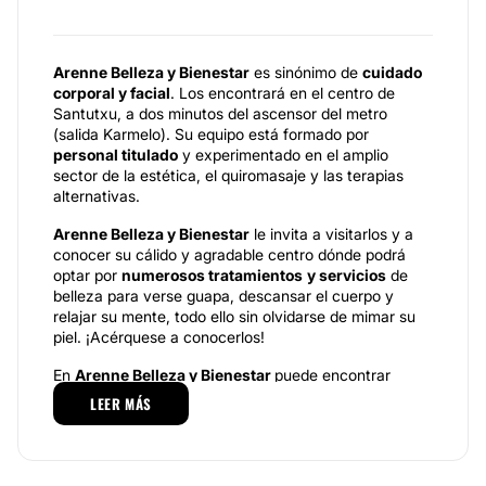
Arenne Belleza y Bienestar
es sinónimo de
cuidado
corporal y facial
. Los encontrará en el centro de
Santutxu, a dos minutos del ascensor del metro
(salida Karmelo). Su equipo está formado por
personal titulado
y experimentado en el amplio
sector de la estética, el quiromasaje y las terapias
alternativas.
Arenne Belleza y Bienestar
le invita a visitarlos y a
conocer su cálido y agradable centro dónde podrá
optar por
numerosos tratamientos
y servicios
de
belleza para verse guapa, descansar el cuerpo y
relajar su mente, todo ello sin olvidarse de mimar su
piel. ¡Acérquese a conocerlos!
En
Arenne Belleza y Bienestar
puede encontrar
también cosméticos variados y diferentes productos
LEER MÁS
de estética. Todos los cosméticos son profesionales y
de la más alta calidad. También es posible encontrar
tratamientos que le ayudarán a perder peso, moldear
la cintura, reducir abdomen, dar torno al cuerpo, etc.