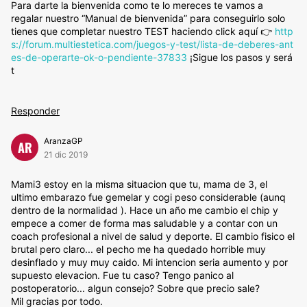
Para darte la bienvenida como te lo mereces te vamos a
regalar nuestro “Manual de bienvenida” para conseguirlo solo
tienes que completar nuestro TEST haciendo click aquí 👉
http
s://forum.multiestetica.com/juegos-y-test/lista-de-deberes-ant
es-de-operarte-ok-o-pendiente-37833
¡Sigue los pasos y será
t
Responder
AranzaGP
AR
21 dic 2019
Mami3 estoy en la misma situacion que tu, mama de 3, el
ultimo embarazo fue gemelar y cogi peso considerable (aunq
dentro de la normalidad ). Hace un año me cambio el chip y
empece a comer de forma mas saludable y a contar con un
coach profesional a nivel de salud y deporte. El cambio fisico el
brutal pero claro... el pecho me ha quedado horrible muy
desinflado y muy muy caido. Mi intencion seria aumento y por
supuesto elevacion. Fue tu caso? Tengo panico al
postoperatorio... algun consejo? Sobre que precio sale?
Mil gracias por todo.